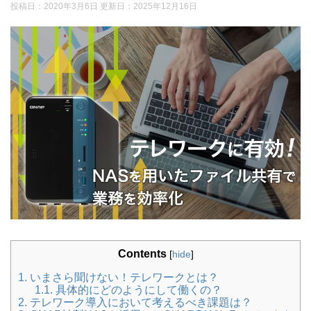
投稿日：2020年3月6日 更新日：
2025年12月16日
Contents
[
hide
]
1.
いまさら聞けない！テレワークとは？
1.1.
具体的にどのようにして働くの？
2.
テレワーク導入において考えるべき課題は？