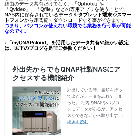
経由のデータ共有だけでなく、
「Qphoto」
や
「Qvideo」
、
「Qfile」
などの専用アプリを使うことで、
NAS内に保存されているデータを
タブレット端末
や
スマー
トフォン
から即閲覧・ダウンロードする事ができます。
つまり、パソコンが使えない環境でも業務を行う事が可能
なのです。
↓「myQNAPcloud」を活用したデータ共有や細かい設定
は、以下のブログを是非ご参照ください！↓