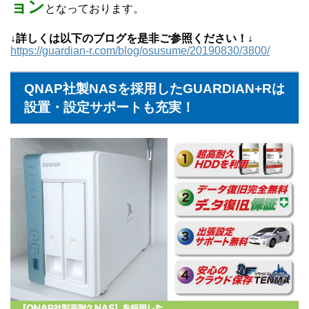
ョン
となっております。
↓詳しくは以下のブログを是非ご参照ください！↓
https://guardian-r.com/blog/osusume/20190830/3800/
QNAP社製NASを採用したGUARDIAN+Rは
設置・設定サポートも充実！