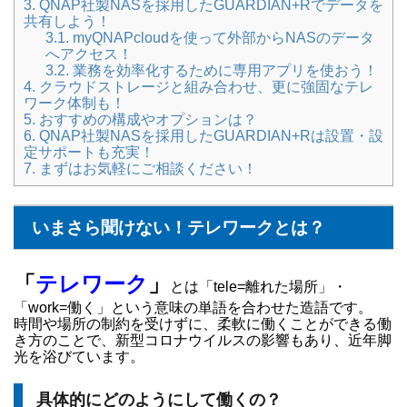
3.
QNAP社製NASを採用したGUARDIAN+Rでデータを
共有しよう！
3.1.
myQNAPcloudを使って外部からNASのデータ
へアクセス！
3.2.
業務を効率化するために専用アプリを使おう！
4.
クラウドストレージと組み合わせ、更に強固なテレ
ワーク体制も！
5.
おすすめの構成やオプションは？
6.
QNAP社製NASを採用したGUARDIAN+Rは設置・設
定サポートも充実！
7.
まずはお気軽にご相談ください！
いまさら聞けない！テレワークとは？
「
テレワーク
」
とは「tele=離れた場所」・
「work=働く」という意味の単語を合わせた造語です。
時間や場所の制約を受けずに、柔軟に働くことができる働
き方のことで、新型コロナウイルスの影響もあり、近年脚
光を浴びています。
具体的にどのようにして働くの？