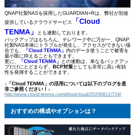
QNAP社製NASを採用したGUARDIAN+Rは、弊社が別途
「Cloud
提供しているクラウドサービス
TENMA」
とも連動しております。
バックアップはもちろん、テレワーク中に万が一、QNAP
社製NAS本体にトラブルが発生し、アクセスができない場
合でも、
「Cloud TENMA」
内のデータ使うことで被害を
最小限に抑えることもできます。
更に、
「Cloud TENMA」
との連動は、単なるバックアッ
プだけにとどまらず、
BCP対策
としても非常に高い有効
性を発揮することができます。
↓「Cloud TENMA」の活用については以下のブログを是
非ご参照ください！↓
http://www.cloud-tenma.com/blog/cloud/20200811/724/
おすすめの構成やオプションは？