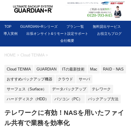
TOP
GUARDIAN+Rシリーズ
プラン一覧
無料貸出サービス
導入実例
出張オンサイト&リモート設定サポート
お役立ちブログ
会社概要
HOME
>
Cloud TENMA
>
Cloud TENMA
GUARDIAN
ITの最新技術
Mac
RAID・NAS
おすすめバックアップ機器
クラウド
サーバ
サーフェス（Surface）
データバックアップ
テレワーク
ハードディスク（HDD）
パソコン（PC）
バックアップ方法
テレワークに有効！NASを用いたファイ
ル共有で業務を効率化