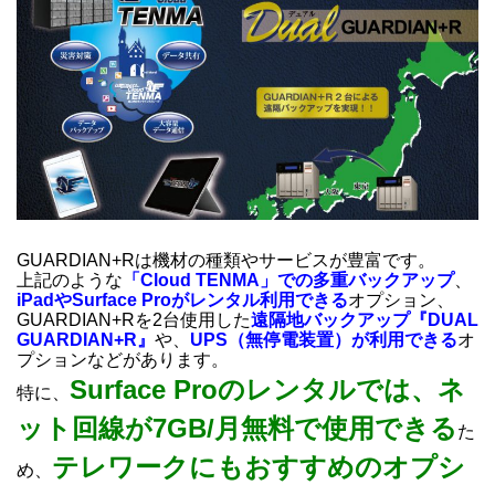
GUARDIAN+Rは機材の種類やサービスが豊富です。
上記のような
「Cloud TENMA」での多重バックアップ
、
iPadやSurface Proがレンタル利用
できる
オプション、
GUARDIAN+Rを2台使用した
遠隔地バックアップ『DUAL
GUARDIAN+R』
や、
UPS（無停電装置）が利用できる
オ
プションなどがあります。
Surface Proのレンタルでは、ネ
特に、
ット回線が7GB/月無料で使用できる
た
テレワークにもおすすめのオプシ
め、