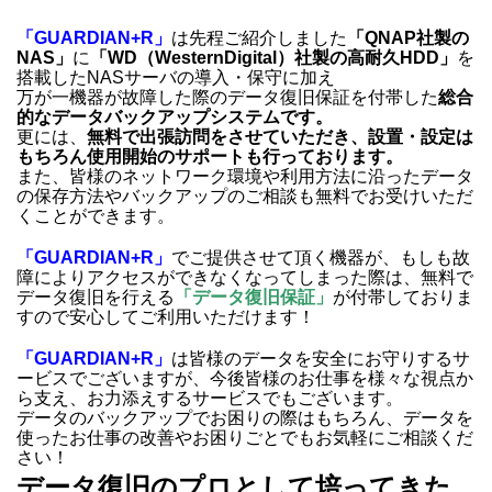
「GUARDIAN+R」
は先程ご紹介しました
「QNAP社製の
NAS」
に
「WD（WesternDigital）社製の高耐久HDD」
を
搭載したNASサーバの導入・保守に加え
万が一機器が故障した際のデータ復旧保証を付帯した
総合
的なデータバックアップシステムです。
更には、
無料で出張訪問をさせていただき、設置・設定は
もちろん使用開始のサポートも行っております。
また、皆様のネットワーク環境や利用方法に沿ったデータ
の保存方法やバックアップのご相談も無料でお受けいただ
くことができます。
「GUARDIAN+R」
でご提供させて頂く機器が、もしも故
障によりアクセスができなくなってしまった際は、無料で
データ復旧を行える
「データ復旧保証」
が付帯しておりま
すので安心してご利用いただけます！
「GUARDIAN+R」
は皆様のデータを安全にお守りするサ
ービスでございますが、今後皆様のお仕事を様々な視点か
ら支え、お力添えするサービスでもございます。
データのバックアップでお困りの際はもちろん、データを
使ったお仕事の改善やお困りごとでもお気軽にご相談くだ
さい！
データ復旧のプロとして培ってきた