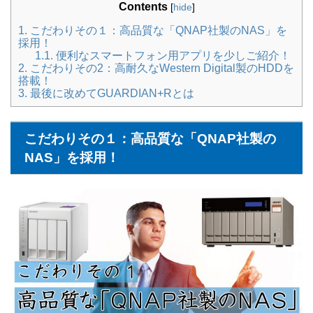
Contents
[
hide
]
1.
こだわりその１：高品質な「QNAP社製のNAS」を
採用！
1.1.
便利なスマートフォン用アプリを少しご紹介！
2.
こだわりその2：高耐久なWestern Digital製のHDDを
搭載！
3.
最後に改めてGUARDIAN+Rとは
こだわりその１：
高品質な「QNAP社製の
NAS」を採用！