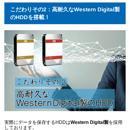
こだわりその2：高耐久な
Western Digital製
のHDDを搭載！
実際にデータを保存するHDDは
Western Digital製
を採用
しております。