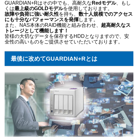
GUARDIAN+Rはその中でも、高耐久な
Redモデル
、もし
くは
最上級のGOLDモデル
を使用しております。
故障や負荷に強い耐久性
を持ち、
数十人規模でのアクセス
にも十分なパフォーマンスを発揮
します。
また、NAS本体のRAID機能と組み合わせ、
超高耐久なス
トレージとして機能します！
皆様の大切なデータを保存するHDDとなりますので、安
全性の高いものをご提供させていただいております。
最後に改めてGUARDIAN+Rとは