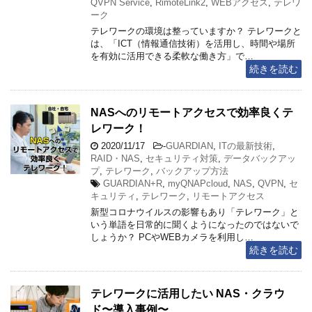
QVPN Service
,
RimoteLink2
,
WEBアクセス
,
テレワ
ーク
テレワークの環境は整っていますか？ テレワークと
は、「ICT（情報通信技術）を活用し、時間や場所
を有効に活用できる柔軟な働き方」で…
続きを読む
NASへのリモートアクセスで効率良くテ
レワーク！
2020/11/17
-
GUARDIAN
,
ITの最新技術
,
RAID・NAS
,
セキュリティ対策
,
データバックアッ
プ
,
テレワーク
,
バックアップ方法
GUARDIAN+R
,
myQNAPcloud
,
NAS
,
QVPN
,
セ
キュリティ
,
テレワーク
,
リモートアクセス
新型コロナウイルスの影響もあり「テレワーク」と
いう単語を日常的に聞くようになったのではないで
しょうか？ PCやWEBカメラを利用し…
続きを読む
テレワークに活用したい NAS・クラウ
ド〜導入事例〜