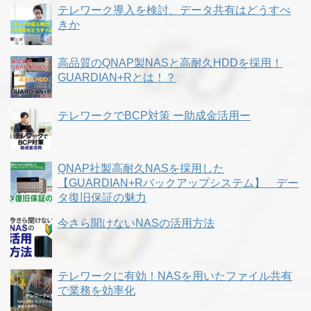
テレワーク導入を検討、データ共有はどうすべ
きか
高品質のQNAP製NASと高耐久HDDを採用！
GUARDIAN+Rとは！？
テレワークでBCP対策 ー助成金活用ー
QNAP社製高耐久NASを採用した
【GUARDIAN+Rバックアップシステム】 デー
タ復旧保証の魅力
今さら聞けないNASの活用方法
テレワークに有効！NASを用いたファイル共有
で業務を効率化