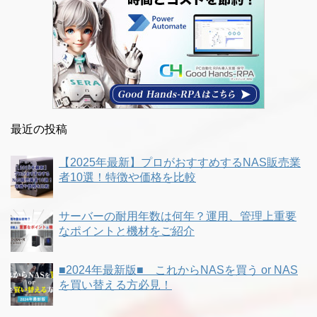
最近の投稿
【2025年最新】プロがおすすめするNAS販売業
者10選！特徴や価格を比較
サーバーの耐用年数は何年？運用、管理上重要
なポイントと機材をご紹介
■2024年最新版■ これからNASを買う or NAS
を買い替える方必見！