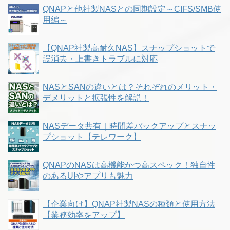
QNAPと他社製NASとの同期設定～CIFS/SMB使
用編～
【QNAP社製高耐久NAS】スナップショットで
誤消去・上書きトラブルに対応
NASとSANの違いとは？それぞれのメリット・
デメリットと拡張性を解説！
NASデータ共有｜時間差バックアップとスナッ
プショット【テレワーク】
QNAPのNASは高機能かつ高スペック！独自性
のあるUIやアプリも魅力
【企業向け】QNAP社製NASの種類と使用方法
【業務効率をアップ】