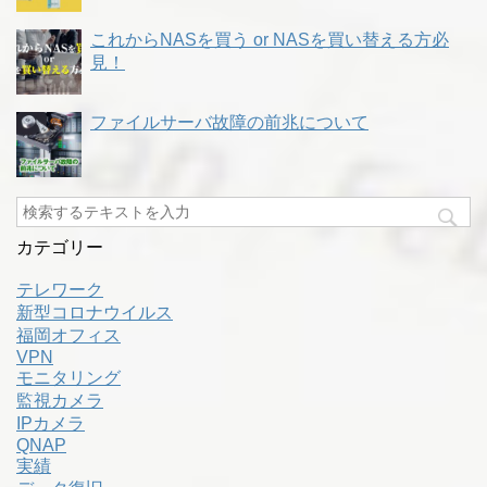
これからNASを買う or NASを買い替える方必
見！
ファイルサーバ故障の前兆について
カテゴリー
テレワーク
新型コロナウイルス
福岡オフィス
VPN
モニタリング
監視カメラ
IPカメラ
QNAP
実績