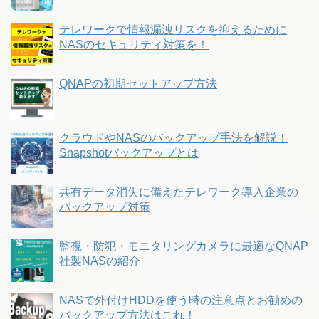
テレワークで情報漏洩リスクを抑えるために
NASのセキュリティ対策を！
QNAPの初期セットアップ方法
クラウドやNASのバックアップ手法を解説！
Snapshotバックアップとは
共有データ消失に備えたテレワーク導入企業の
バックアップ対策
監視・防犯・モニタリングカメラに最適なQNAP
社製NASの紹介
NASで外付けHDDを使う時の注意点とお勧めの
バックアップ方法はこれ！