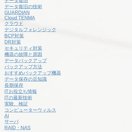
データ復旧
データ復旧の技術
GUARDIAN
Cloud TENMA
クラウド
デジタルフォレンジック
BCP対策
DR対策
セキュリティ対策
機器の故障と原因
データバックアップ
バックアップ方法
おすすめバックアップ機器
データ保存の豆知識
長期保存
ITお役立ち情報
ITの最新技術
実験、検証
コンピューターウィルス
AI
サーバ
RAID・NAS