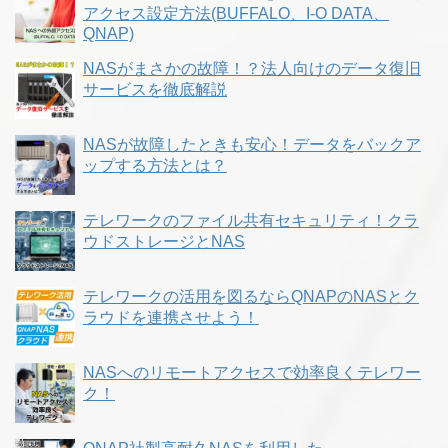
アクセス設定方法(BUFFALO、I-O DATA、
QNAP)
NASがまさかの故障！？法人向けのデータ復旧
サービスを徹底解説
NASが故障したときも安心！データをバックア
ップする方法とは？
テレワークのファイル共有セキュリティ！クラ
ウドストレージとNAS
テレワークの活用を図るならQNAPのNASとク
ラウドを連携させよう！
NASへのリモートアクセスで効率良くテレワー
ク！