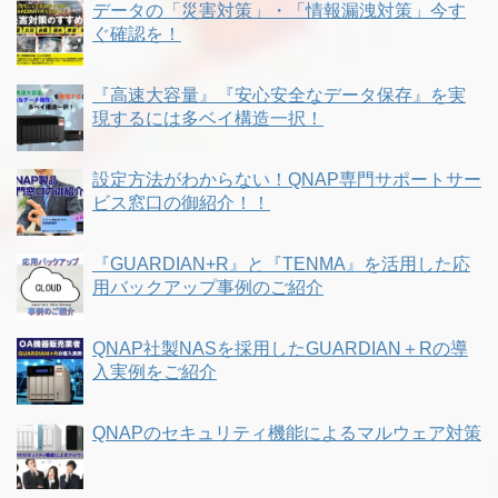
データの「災害対策」・「情報漏洩対策」今す
ぐ確認を！
『高速大容量』『安心安全なデータ保存』を実
現するには多ベイ構造一択！
設定方法がわからない！QNAP専門サポートサー
ビス窓口の御紹介！！
『GUARDIAN+R』と『TENMA』を活用した応
用バックアップ事例のご紹介
QNAP社製NASを採用したGUARDIAN＋Rの導
入実例をご紹介
QNAPのセキュリティ機能によるマルウェア対策