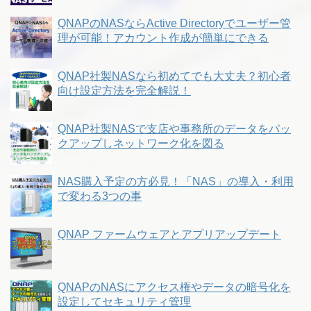
QNAPのNASならActive Directoryでユーザー管
理が可能！アカウント作成が簡単にできる
QNAP社製NASなら初めてでも大丈夫？初心者
向け設定方法を完全解説！
QNAP社製NASで支店や事務所のデータをバッ
クアップしネットワーク化を図る
NAS購入予定の方必見！「NAS」の導入・利用
で変わる3つの事
QNAP ファームウェアとアプリアップデート
QNAPのNASにアクセス権やデータの暗号化を
設定してセキュリティ管理