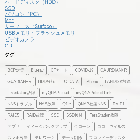
ハードディスク（HDD）
SSD
パソコン（PC）
Mac
サーフェス（Surface）
USBメモリ・フラッシュメモリ
ビデオカメラ
CD
タグ
BCP対策
Blu-ray
CFカード
COVID-19
GAURDIAN+R
GUADIAN+R
HDD分解
I-O DATA
iPhone
LANDISK故障
Linkstation故障
myQNAPcloud
myQNAPcloud Link
NASトラブル
NAS故障
Qfile
QNAP社製NAS
RAID1
RAID5
RAID故障
SSD
SSD換装
TeraStation故障
アプリ
イメージバックアップ
クローン
コロナウイルス
スマホ容量
テレワーク
データ削除
フロッピーディスク