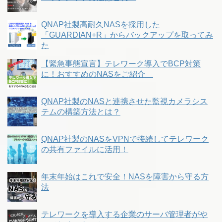
QNAP社製高耐久NASを採用した
「GUARDIAN+R」からバックアップを取ってみ
た
【緊急事態宣言】テレワーク導入でBCP対策
に！おすすめのNASをご紹介
QNAP社製のNASと連携させた監視カメラシス
テムの構築方法とは？
QNAP社製のNASをVPNで接続してテレワーク
の共有ファイルに活用！
年末年始はこれで安全！NASを障害から守る方
法
テレワークを導入する企業のサーバ管理者がや