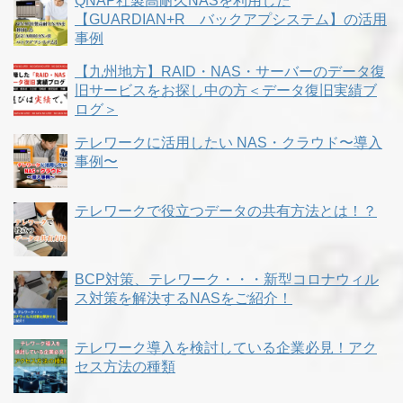
QNAP社製高耐久NASを利用した
【GUARDIAN+R バックアプシステム】の活用
事例
【九州地方】RAID・NAS・サーバーのデータ復
旧サービスをお探し中の方＜データ復旧実績ブ
ログ＞
テレワークに活用したい NAS・クラウド〜導入
事例〜
テレワークで役立つデータの共有方法とは！？
BCP対策、テレワーク・・・新型コロナウィル
ス対策を解決するNASをご紹介！
テレワーク導入を検討している企業必見！アク
セス方法の種類