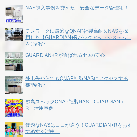
NAS導入事例を交えた、安全なデータ管理術！
テレワークに最適なQNAP社製高耐久NASを採
用した【GUARDIAN+Rバックアップシステム】
をご紹介
GUARDIAN+Rが選ばれる4つの安心
外出先からでもQNAP社製NASにアクセスする
機能紹介
超高スペックQNAP社製NAS GUARDIAN＋
R 活用事例
優秀なNASはココが違う！GUARDIAN+Rをおす
すめする理由！