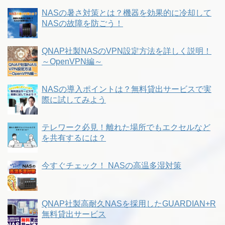
NASの暑さ対策とは？機器を効果的に冷却して
NASの故障を防ごう！
QNAP社製NASのVPN設定方法を詳しく説明！
～OpenVPN編～
NASの導入ポイントは？無料貸出サービスで実
際に試してみよう
テレワーク必見！離れた場所でもエクセルなど
を共有するには？
今すぐチェック！ NASの高温多湿対策
QNAP社製高耐久NASを採用したGUARDIAN+R
無料貸出サービス