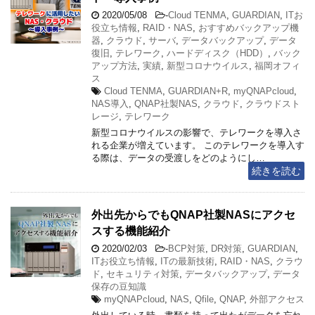
2020/05/08
-
Cloud TENMA
,
GUARDIAN
,
ITお
役立ち情報
,
RAID・NAS
,
おすすめバックアップ機
器
,
クラウド
,
サーバ
,
データバックアップ
,
データ
復旧
,
テレワーク
,
ハードディスク（HDD）
,
バック
アップ方法
,
実績
,
新型コロナウイルス
,
福岡オフィ
ス
Cloud TENMA
,
GUARDIAN+R
,
myQNAPcloud
,
NAS導入
,
QNAP社製NAS
,
クラウド
,
クラウドスト
レージ
,
テレワーク
新型コロナウイルスの影響で、テレワークを導入さ
れる企業が増えています。 このテレワークを導入す
る際は、データの受渡しをどのようにし…
続きを読む
外出先からでもQNAP社製NASにアクセ
スする機能紹介
2020/02/03
-
BCP対策
,
DR対策
,
GUARDIAN
,
ITお役立ち情報
,
ITの最新技術
,
RAID・NAS
,
クラウ
ド
,
セキュリティ対策
,
データバックアップ
,
データ
保存の豆知識
myQNAPcloud
,
NAS
,
Qfile
,
QNAP
,
外部アクセス