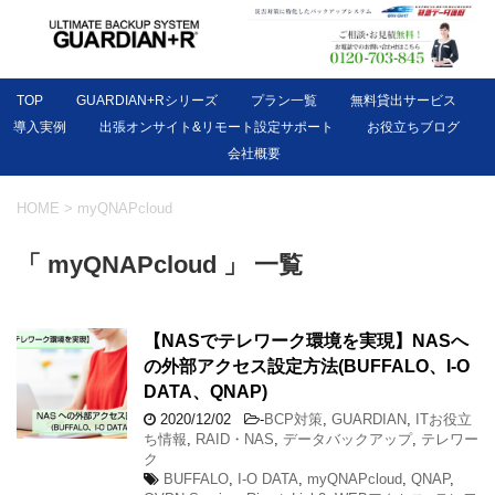
TOP
GUARDIAN+Rシリーズ
プラン一覧
無料貸出サービス
導入実例
出張オンサイト&リモート設定サポート
お役立ちブログ
会社概要
HOME
>
myQNAPcloud
「 myQNAPcloud 」 一覧
【NASでテレワーク環境を実現】NASへ
の外部アクセス設定方法(BUFFALO、I-O
DATA、QNAP)
2020/12/02
-
BCP対策
,
GUARDIAN
,
ITお役立
ち情報
,
RAID・NAS
,
データバックアップ
,
テレワー
ク
BUFFALO
,
I-O DATA
,
myQNAPcloud
,
QNAP
,