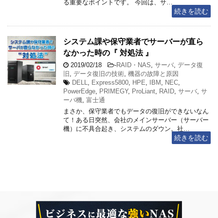
る重要なポイントです。 今回は、サ…
続きを読む
システム課や保守業者でサーバーが直ら
なかった時の『 対処法 』
2019/02/18
-
RAID・NAS
,
サーバ
,
データ復
旧
,
データ復旧の技術
,
機器の故障と原因
DELL
,
Express5800
,
HPE
,
IBM
,
NEC
,
PowerEdge
,
PRIMEGY
,
ProLiant
,
RAID
,
サーバ
,
サ
ーバ機
,
富士通
まさか、保守業者でもデータの復旧ができないなん
て！ある日突然、会社のメインサーバー（サーバー
機）に不具合起き、システムのダウン。社…
続きを読む