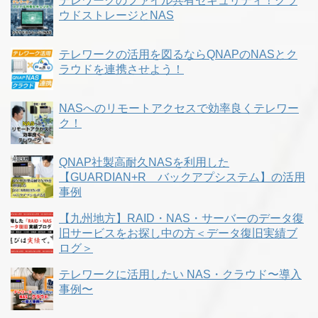
テレワークのファイル共有セキュリティ！クラ
ウドストレージとNAS
テレワークの活用を図るならQNAPのNASとク
ラウドを連携させよう！
NASへのリモートアクセスで効率良くテレワー
ク！
QNAP社製高耐久NASを利用した
【GUARDIAN+R バックアプシステム】の活用
事例
【九州地方】RAID・NAS・サーバーのデータ復
旧サービスをお探し中の方＜データ復旧実績ブ
ログ＞
テレワークに活用したい NAS・クラウド〜導入
事例〜