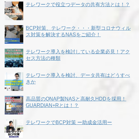
テレワークで役立つデータの共有方法とは！？
BCP対策、テレワーク・・・新型コロナウィル
ス対策を解決するNASをご紹介！
テレワーク導入を検討している企業必見！アク
セス方法の種類
テレワーク導入を検討、データ共有はどうすべ
きか
高品質のQNAP製NASと高耐久HDDを採用！
GUARDIAN+Rとは！？
テレワークでBCP対策 ー助成金活用ー