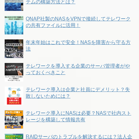
テムの構築方法とは？
QNAP社製のNASをVPNで接続してテレワーク
の共有ファイルに活用！
年末年始はこれで安全！NASを障害から守る方
法
テレワークを導入する企業のサーバ管理者がや
っておくべきこと
テレワーク導入は企業と社員にデメリット？失
敗しないためには？
テレワーク導入にNASは必要？NASで社内スト
レージを構築して情報共有
RAIDサーバのトラブルを解決するには？法人企