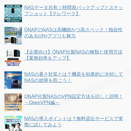
NASデータ共有｜時間差バックアップとスナッ
プショット【テレワーク】
QNAPのNASは高機能かつ高スペック！独自性
のあるUIやアプリも魅力
【企業向け】QNAP社製NASの種類と使用方法
【業務効率をアップ】
NASの暑さ対策とは？機器を効果的に冷却して
NASの故障を防ごう！
QNAP社製NASのVPN設定方法を詳しく説明！
～OpenVPN編～
NASの導入ポイントは？無料貸出サービスで実
際に試してみよう