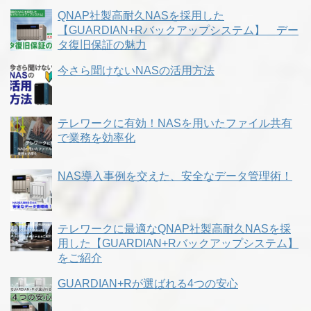
QNAP社製高耐久NASを採用した
【GUARDIAN+Rバックアップシステム】 デー
タ復旧保証の魅力
今さら聞けないNASの活用方法
テレワークに有効！NASを用いたファイル共有
で業務を効率化
NAS導入事例を交えた、安全なデータ管理術！
テレワークに最適なQNAP社製高耐久NASを採
用した【GUARDIAN+Rバックアップシステム】
をご紹介
GUARDIAN+Rが選ばれる4つの安心