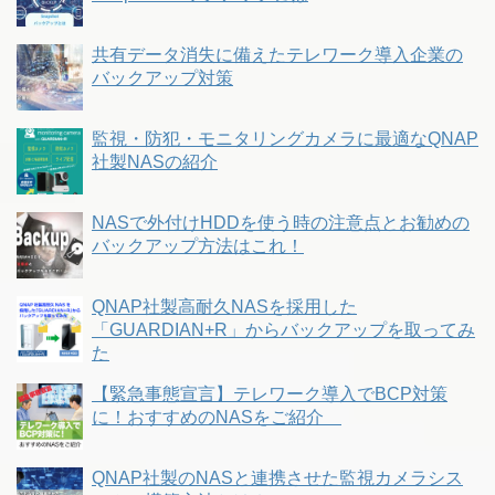
共有データ消失に備えたテレワーク導入企業の
バックアップ対策
監視・防犯・モニタリングカメラに最適なQNAP
社製NASの紹介
NASで外付けHDDを使う時の注意点とお勧めの
バックアップ方法はこれ！
QNAP社製高耐久NASを採用した
「GUARDIAN+R」からバックアップを取ってみ
た
【緊急事態宣言】テレワーク導入でBCP対策
に！おすすめのNASをご紹介
QNAP社製のNASと連携させた監視カメラシス