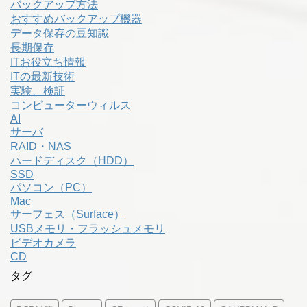
バックアップ方法
おすすめバックアップ機器
データ保存の豆知識
長期保存
ITお役立ち情報
ITの最新技術
実験、検証
コンピューターウィルス
AI
サーバ
RAID・NAS
ハードディスク（HDD）
SSD
パソコン（PC）
Mac
サーフェス（Surface）
USBメモリ・フラッシュメモリ
ビデオカメラ
CD
タグ