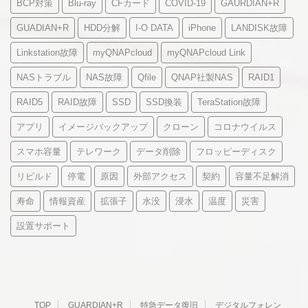
BCP対策
Blu-ray
CFカード
COVID-19
GAURDIAN+R
GUADIAN+R
HDD分解
I-O DATA
iPhone
LANDISK故障
Linkstation故障
myQNAPcloud
myQNAPcloud Link
NASトラブル
NAS故障
Qfile
QNAP社製NAS
RAID1
RAID5
RAID故障
SSD
SSD換装
TeraStation故障
アプリ
イメージバックアップ
クローン
コロナウイルス
スマホ容量
テレワーク
データ削除
フロッピーディスク
リビルド
停電
原因
外部アクセス
契約
容量不足解消
寿命
情報資産
拡張子
水没
浸水
温度
災害
設置サポート
TOP
GUARDIAN+R
特急データ復旧
デジタルフォレン