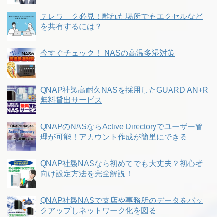
テレワーク必見！離れた場所でもエクセルなど
を共有するには？
今すぐチェック！ NASの高温多湿対策
QNAP社製高耐久NASを採用したGUARDIAN+R
無料貸出サービス
QNAPのNASならActive Directoryでユーザー管
理が可能！アカウント作成が簡単にできる
QNAP社製NASなら初めてでも大丈夫？初心者
向け設定方法を完全解説！
QNAP社製NASで支店や事務所のデータをバッ
クアップしネットワーク化を図る