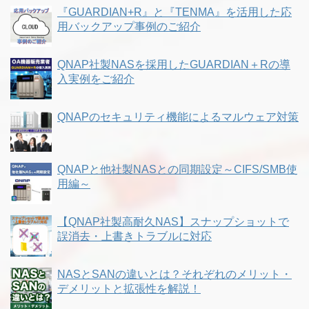
『GUARDIAN+R』と『TENMA』を活用した応
用バックアップ事例のご紹介
QNAP社製NASを採用したGUARDIAN＋Rの導
入実例をご紹介
QNAPのセキュリティ機能によるマルウェア対策
QNAPと他社製NASとの同期設定～CIFS/SMB使
用編～
【QNAP社製高耐久NAS】スナップショットで
誤消去・上書きトラブルに対応
NASとSANの違いとは？それぞれのメリット・
デメリットと拡張性を解説！