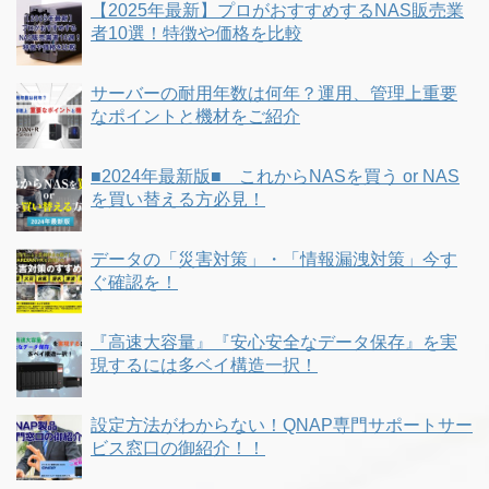
【2025年最新】プロがおすすめするNAS販売業
者10選！特徴や価格を比較
サーバーの耐用年数は何年？運用、管理上重要
なポイントと機材をご紹介
■2024年最新版■ これからNASを買う or NAS
を買い替える方必見！
データの「災害対策」・「情報漏洩対策」今す
ぐ確認を！
『高速大容量』『安心安全なデータ保存』を実
現するには多ベイ構造一択！
設定方法がわからない！QNAP専門サポートサー
ビス窓口の御紹介！！