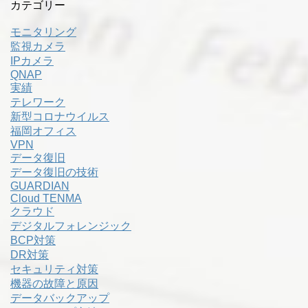
カテゴリー
モニタリング
監視カメラ
IPカメラ
QNAP
実績
テレワーク
新型コロナウイルス
福岡オフィス
VPN
データ復旧
データ復旧の技術
GUARDIAN
Cloud TENMA
クラウド
デジタルフォレンジック
BCP対策
DR対策
セキュリティ対策
機器の故障と原因
データバックアップ