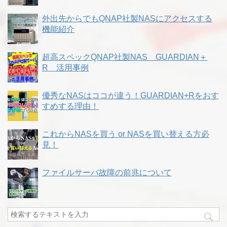
外出先からでもQNAP社製NASにアクセスする
機能紹介
超高スペックQNAP社製NAS GUARDIAN＋
R 活用事例
優秀なNASはココが違う！GUARDIAN+Rをおす
すめする理由！
これからNASを買う or NASを買い替える方必
見！
ファイルサーバ故障の前兆について