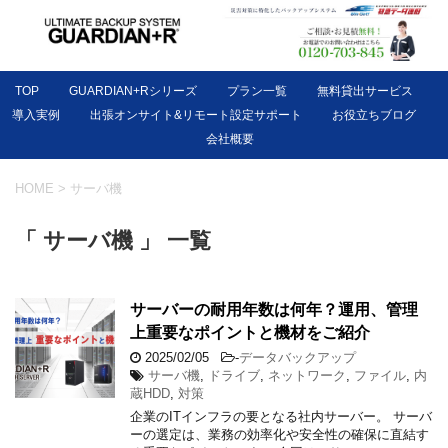
TOP
GUARDIAN+Rシリーズ
プラン一覧
無料貸出サービス
導入実例
出張オンサイト&リモート設定サポート
お役立ちブログ
会社概要
HOME
>
サーバ機
「 サーバ機 」 一覧
サーバーの耐用年数は何年？運用、管理
上重要なポイントと機材をご紹介
2025/02/05
-
データバックアップ
サーバ機
,
ドライブ
,
ネットワーク
,
ファイル
,
内
蔵HDD
,
対策
企業のITインフラの要となる社内サーバー。 サーバ
ーの選定は、業務の効率化や安全性の確保に直結す