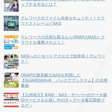
ップする方法とは？
テレワークのファイル共有セキュリティ！クラ
ウドストレージとNAS
テレワークの活用を図るならQNAPのNASとク
ラウドを連携させよう！
NASへのリモートアクセスで効率良くテレワー
ク！
QNAP社製高耐久NASを利用した
【GUARDIAN+R バックアプシステム】の活用
事例
【九州地方】RAID・NAS・サーバーのデータ復
旧サービスをお探し中の方＜データ復旧実績ブ
ログ＞