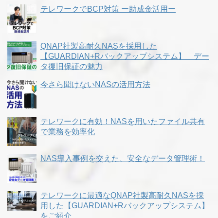
テレワークでBCP対策 ー助成金活用ー
QNAP社製高耐久NASを採用した
【GUARDIAN+Rバックアップシステム】 デー
タ復旧保証の魅力
今さら聞けないNASの活用方法
テレワークに有効！NASを用いたファイル共有
で業務を効率化
NAS導入事例を交えた、安全なデータ管理術！
テレワークに最適なQNAP社製高耐久NASを採
用した【GUARDIAN+Rバックアップシステム】
をご紹介