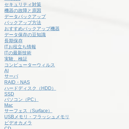
セキュリティ対策
機器の故障と原因
データバックアップ
バックアップ方法
おすすめバックアップ機器
データ保存の豆知識
長期保存
ITお役立ち情報
ITの最新技術
実験、検証
コンピューターウィルス
AI
サーバ
RAID・NAS
ハードディスク（HDD）
SSD
パソコン（PC）
Mac
サーフェス（Surface）
USBメモリ・フラッシュメモリ
ビデオカメラ
CD