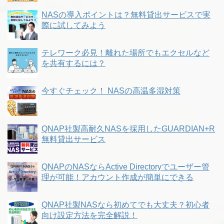
NASの導入ポイントは？無料貸出サービスで実
際に試してみよう
テレワーク必見！離れた場所でもエクセルなど
を共有するには？
今すぐチェック！ NASの高温多湿対策
QNAP社製高耐久NASを採用したGUARDIAN+R
無料貸出サービス
QNAPのNASならActive Directoryでユーザー管
理が可能！アカウント作成が簡単にできる
QNAP社製NASなら初めてでも大丈夫？初心者
向け設定方法を完全解説！