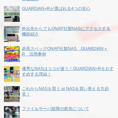
GUARDIAN+Rが選ばれる4つの安心
外出先からでもQNAP社製NASにアクセスする
機能紹介
超高スペックQNAP社製NAS GUARDIAN＋
R 活用事例
優秀なNASはココが違う！GUARDIAN+Rをおす
すめする理由！
これからNASを買う or NASを買い替える方必
見！
ファイルサーバ故障の前兆について