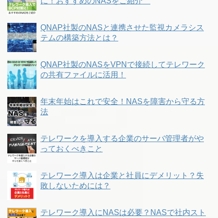
に！おすすめのNASをご紹介
QNAP社製のNASと連携させた監視カメラシス
テムの構築方法とは？
QNAP社製のNASをVPNで接続してテレワーク
の共有ファイルに活用！
年末年始はこれで安全！NASを障害から守る方
法
テレワークを導入する企業のサーバ管理者がや
っておくべきこと
テレワーク導入は企業と社員にデメリット？失
敗しないためには？
テレワーク導入にNASは必要？NASで社内スト