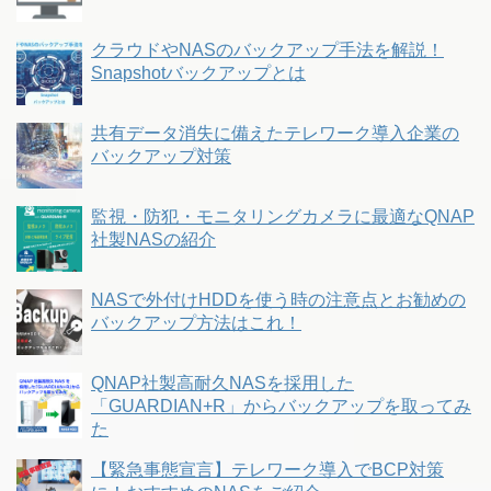
クラウドやNASのバックアップ手法を解説！
Snapshotバックアップとは
共有データ消失に備えたテレワーク導入企業の
バックアップ対策
監視・防犯・モニタリングカメラに最適なQNAP
社製NASの紹介
NASで外付けHDDを使う時の注意点とお勧めの
バックアップ方法はこれ！
QNAP社製高耐久NASを採用した
「GUARDIAN+R」からバックアップを取ってみ
た
【緊急事態宣言】テレワーク導入でBCP対策