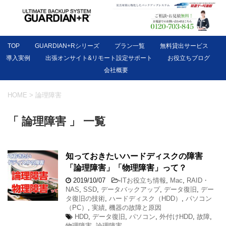
TOP
GUARDIAN+Rシリーズ
プラン一覧
無料貸出サービス
導入実例
出張オンサイト&リモート設定サポート
お役立ちブログ
会社概要
HOME
>
論理障害
「 論理障害 」 一覧
知っておきたいハードディスクの障害
「論理障害」「物理障害」って？
2019/10/07
-
ITお役立ち情報
,
Mac
,
RAID・
NAS
,
SSD
,
データバックアップ
,
データ復旧
,
デー
タ復旧の技術
,
ハードディスク（HDD）
,
パソコン
（PC）
,
実績
,
機器の故障と原因
HDD
,
データ復旧
,
パソコン
,
外付けHDD
,
故障
,
物理障害
,
論理障害