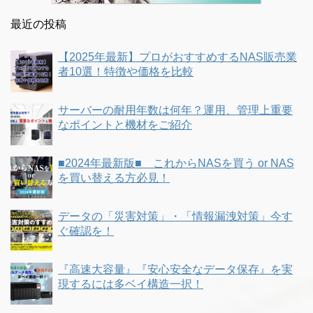
最近の投稿
【2025年最新】プロがおすすめするNAS販売業
者10選！特徴や価格を比較
サーバーの耐用年数は何年？運用、管理上重要
なポイントと機材をご紹介
■2024年最新版■ これからNASを買う or NAS
を買い替える方必見！
データの「災害対策」・「情報漏洩対策」今す
ぐ確認を！
『高速大容量』『安心安全なデータ保存』を実
現するには多ベイ構造一択！