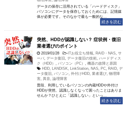
データの保存に活用されている「ハードディスク」
パソコンにデータを保存しておくためには、記憶媒
体が必要です。そのなかで最も一般的な…
続きを読む
突然、HDDが認識しない？ 症状例・復旧
業者選びのポイント
2019/01/28
-
ITお役立ち情報
,
RAID・NAS
,
サ
ーバ
,
データ復旧
,
データ復旧の技術
,
ハードディス
ク（HDD）
,
パソコン（PC）
,
機器の故障と原因
HDD
,
LANDISK
,
LinkStation
,
NAS
,
PC
,
RAID
,
デ
ータ復旧
,
パソコン
,
外付けHDD
,
業者選び
,
物理障
害
,
異音
,
論理障害
普段、利用しているパソコンの内蔵HDDや外付け
HDDが突然、認識しなくなって困ったことはありま
せんか？ひとえに「認識しない」といっ…
続きを読む