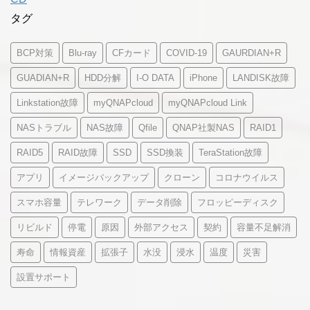
タグ
BCP対策
Blu-ray
CFカード
COVID-19
GAURDIAN+R
GUADIAN+R
HDD分解
I-O DATA
iPhone
LANDISK故障
Linkstation故障
myQNAPcloud
myQNAPcloud Link
NASトラブル
NAS故障
Qfile
QNAP社製NAS
RAID1
RAID5
RAID故障
SSD
SSD換装
TeraStation故障
アプリ
イメージバックアップ
クローン
コロナウイルス
スマホ容量
テレワーク
データ削除
フロッピーディスク
リビルド
停電
原因
外部アクセス
契約
容量不足解消
寿命
情報資産
拡張子
水没
浸水
温度
災害
設置サポート