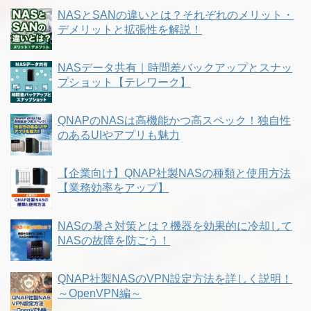
NASとSANの違いとは？それぞれのメリット・
デメリットと拡張性を解説！
NASデータ共有｜時間差バックアップとスナッ
プショット【テレワーク】
QNAPのNASは高機能かつ高スペック！独自性
のあるUIやアプリも魅力
【企業向け】QNAP社製NASの種類と使用方法
【業務効率をアップ】
NASの暑さ対策とは？機器を効果的に冷却して
NASの故障を防ごう！
QNAP社製NASのVPN設定方法を詳しく説明！
～OpenVPN編～