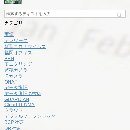
カテゴリー
実績
テレワーク
新型コロナウイルス
福岡オフィス
VPN
モニタリング
監視カメラ
IPカメラ
QNAP
データ復旧
データ復旧の技術
GUARDIAN
Cloud TENMA
クラウド
デジタルフォレンジック
BCP対策
DR対策