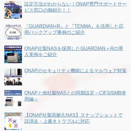
設定方法がわからない！QNAP専門サポートサー
ビス窓口の御紹介！！
『GUARDIAN+R』と『TENMA』を活用した応
用バックアップ事例のご紹介
QNAP社製NASを採用したGUARDIAN＋Rの導
入実例をご紹介
QNAPのセキュリティ機能によるマルウェア対策
QNAPと他社製NASとの同期設定～CIFS/SMB使
用編～
【QNAP社製高耐久NAS】スナップショットで
誤消去・上書きトラブルに対応