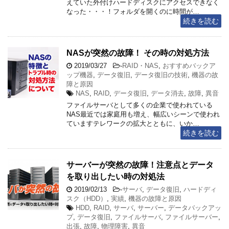
えていた外付けハードディスクにアクセスできなく
なった・・・！フォルダを開くのに時間が…
続きを読む
NASが突然の故障！ その時の対処方法
2019/03/27
-
RAID・NAS
,
おすすめバックア
ップ機器
,
データ復旧
,
データ復旧の技術
,
機器の故
障と原因
NAS
,
RAID
,
データ復旧
,
データ消去
,
故障
,
異音
ファイルサーバとして多くの企業で使われている
NAS最近では家庭用も増え、幅広いシーンで使われ
ていますテレワークの拡大とともに、いか…
続きを読む
サーバーが突然の故障！注意点とデータ
を取り出したい時の対処法
2019/02/13
-
サーバ
,
データ復旧
,
ハードディ
スク（HDD）
,
実績
,
機器の故障と原因
HDD
,
RAID
,
サーバ
,
サーバー
,
データバックアッ
プ
,
データ復旧
,
ファイルサーバ
,
ファイルサーバー
,
出張
,
故障
,
物理障害
,
異音