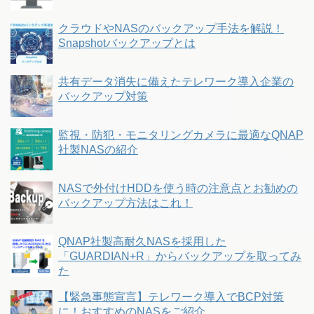
クラウドやNASのバックアップ手法を解説！
Snapshotバックアップとは
共有データ消失に備えたテレワーク導入企業の
バックアップ対策
監視・防犯・モニタリングカメラに最適なQNAP
社製NASの紹介
NASで外付けHDDを使う時の注意点とお勧めの
バックアップ方法はこれ！
QNAP社製高耐久NASを採用した
「GUARDIAN+R」からバックアップを取ってみ
た
【緊急事態宣言】テレワーク導入でBCP対策
に！おすすめのNASをご紹介