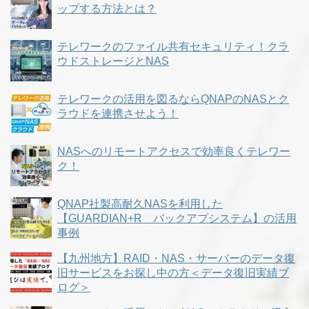
ップする方法とは？
テレワークのファイル共有セキュリティ！クラ
ウドストレージとNAS
テレワークの活用を図るならQNAPのNASとク
ラウドを連携させよう！
NASへのリモートアクセスで効率良くテレワー
ク！
QNAP社製高耐久NASを利用した
【GUARDIAN+R バックアプシステム】の活用
事例
【九州地方】RAID・NAS・サーバーのデータ復
旧サービスをお探し中の方＜データ復旧実績ブ
ログ＞