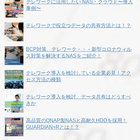
テレワークに活用したい NAS・クラウド〜導入
事例〜
テレワークで役立つデータの共有方法とは！？
BCP対策、テレワーク・・・新型コロナウィル
ス対策を解決するNASをご紹介！
テレワーク導入を検討している企業必見！アク
セス方法の種類
テレワーク導入を検討、データ共有はどうすべ
きか
高品質のQNAP製NASと高耐久HDDを採用！
GUARDIAN+Rとは！？