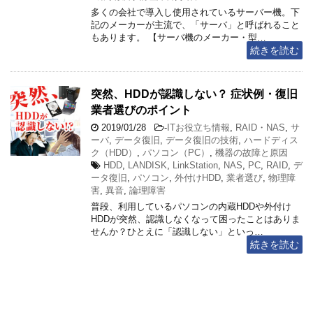
多くの会社で導入し使用されているサーバー機。下
記のメーカーが主流で、「サーバ」と呼ばれること
もあります。 【サーバ機のメーカー・型…
続きを読む
突然、HDDが認識しない？ 症状例・復旧
業者選びのポイント
2019/01/28
-
ITお役立ち情報
,
RAID・NAS
,
サ
ーバ
,
データ復旧
,
データ復旧の技術
,
ハードディス
ク（HDD）
,
パソコン（PC）
,
機器の故障と原因
HDD
,
LANDISK
,
LinkStation
,
NAS
,
PC
,
RAID
,
デ
ータ復旧
,
パソコン
,
外付けHDD
,
業者選び
,
物理障
害
,
異音
,
論理障害
普段、利用しているパソコンの内蔵HDDや外付け
HDDが突然、認識しなくなって困ったことはありま
せんか？ひとえに「認識しない」といっ…
続きを読む