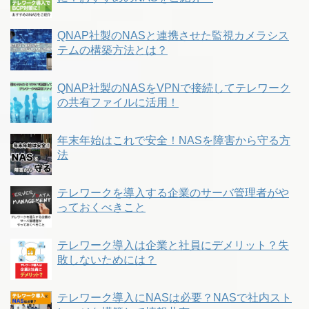
QNAP社製のNASと連携させた監視カメラシス
テムの構築方法とは？
QNAP社製のNASをVPNで接続してテレワーク
の共有ファイルに活用！
年末年始はこれで安全！NASを障害から守る方
法
テレワークを導入する企業のサーバ管理者がや
っておくべきこと
テレワーク導入は企業と社員にデメリット？失
敗しないためには？
テレワーク導入にNASは必要？NASで社内スト