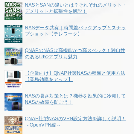
NASとSANの違いとは？それぞれのメリット・
デメリットと拡張性を解説！
NASデータ共有｜時間差バックアップとスナッ
プショット【テレワーク】
QNAPのNASは高機能かつ高スペック！独自性
のあるUIやアプリも魅力
【企業向け】QNAP社製NASの種類と使用方法
【業務効率をアップ】
NASの暑さ対策とは？機器を効果的に冷却して
NASの故障を防ごう！
QNAP社製NASのVPN設定方法を詳しく説明！
～OpenVPN編～