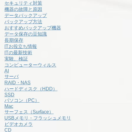
セキュリティ対策
機器の故障と原因
データバックアップ
バックアップ方法
おすすめバックアップ機器
データ保存の豆知識
長期保存
ITお役立ち情報
ITの最新技術
実験、検証
コンピューターウィルス
AI
サーバ
RAID・NAS
ハードディスク（HDD）
SSD
パソコン（PC）
Mac
サーフェス（Surface）
USBメモリ・フラッシュメモリ
ビデオカメラ
CD