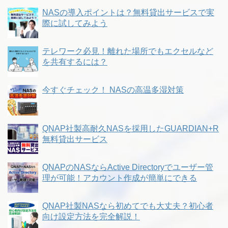
NASの導入ポイントは？無料貸出サービスで実
際に試してみよう
テレワーク必見！離れた場所でもエクセルなど
を共有するには？
今すぐチェック！ NASの高温多湿対策
QNAP社製高耐久NASを採用したGUARDIAN+R
無料貸出サービス
QNAPのNASならActive Directoryでユーザー管
理が可能！アカウント作成が簡単にできる
QNAP社製NASなら初めてでも大丈夫？初心者
向け設定方法を完全解説！