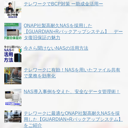
テレワークでBCP対策 ー助成金活用ー
QNAP社製高耐久NASを採用した
【GUARDIAN+Rバックアップシステム】 デー
タ復旧保証の魅力
今さら聞けないNASの活用方法
テレワークに有効！NASを用いたファイル共有
で業務を効率化
NAS導入事例を交えた、安全なデータ管理術！
テレワークに最適なQNAP社製高耐久NASを採
用した【GUARDIAN+Rバックアップシステム】
をご紹介