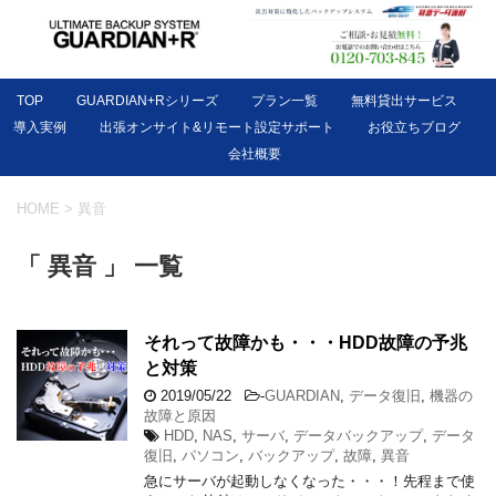
TOP
GUARDIAN+Rシリーズ
プラン一覧
無料貸出サービス
導入実例
出張オンサイト&リモート設定サポート
お役立ちブログ
会社概要
HOME
>
異音
「 異音 」 一覧
それって故障かも・・・HDD故障の予兆
と対策
2019/05/22
-
GUARDIAN
,
データ復旧
,
機器の
故障と原因
HDD
,
NAS
,
サーバ
,
データバックアップ
,
データ
復旧
,
パソコン
,
バックアップ
,
故障
,
異音
急にサーバが起動しなくなった・・・！先程まで使