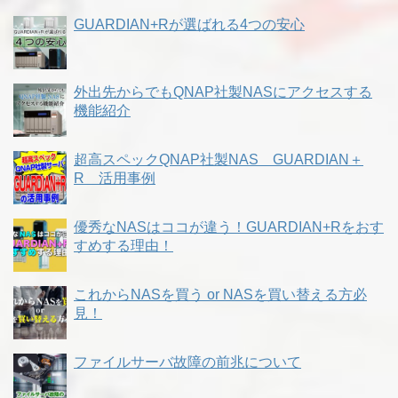
GUARDIAN+Rが選ばれる4つの安心
外出先からでもQNAP社製NASにアクセスする
機能紹介
超高スペックQNAP社製NAS GUARDIAN＋
R 活用事例
優秀なNASはココが違う！GUARDIAN+Rをおす
すめする理由！
これからNASを買う or NASを買い替える方必
見！
ファイルサーバ故障の前兆について