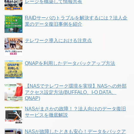
レージを構築して情報共有
RAIDサーバのトラブルを解決するには？法人企
業のデータ復旧事例を紹介
テレワーク導入における注意点
QNAPを利用したデータバックアップ方法
【NASでテレワーク環境を実現】NASへの外部
アクセス設定方法(BUFFALO、I-O DATA、
QNAP)
NASがまさかの故障！？法人向けのデータ復旧
サービスを徹底解説
NASが故障したときも安心！データをバックア