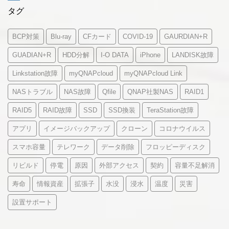
タグ
BCP対策
Blu-ray
CFカード
COVID-19
GAURDIAN+R
GUADIAN+R
HDD分解
I-O DATA
iPhone
LANDISK故障
Linkstation故障
myQNAPcloud
myQNAPcloud Link
NASトラブル
NAS故障
Qfile
QNAP社製NAS
RAID1
RAID5
RAID故障
SSD
SSD換装
TeraStation故障
アプリ
イメージバックアップ
クローン
コロナウイルス
スマホ容量
テレワーク
データ削除
フロッピーディスク
リビルド
停電
原因
外部アクセス
契約
容量不足解消
寿命
情報資産
拡張子
水没
浸水
温度
災害
設置サポート