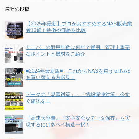
最近の投稿
【2025年最新】プロがおすすめするNAS販売業
者10選！特徴や価格を比較
サーバーの耐用年数は何年？運用、管理上重要
なポイントと機材をご紹介
■2024年最新版■ これからNASを買う or NAS
を買い替える方必見！
データの「災害対策」・「情報漏洩対策」今す
ぐ確認を！
『高速大容量』『安心安全なデータ保存』を実
現するには多ベイ構造一択！