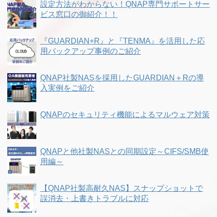
設定方法がわからない！QNAP専門サポートサー
ビス窓口の御紹介！！
『GUARDIAN+R』と『TENMA』を活用した応
用バックアップ事例のご紹介
QNAP社製NASを採用したGUARDIAN＋Rの導
入実例をご紹介
QNAPのセキュリティ機能によるマルウェア対策
QNAPと他社製NASとの同期設定～CIFS/SMB使
用編～
【QNAP社製高耐久NAS】スナップショットで
誤消去・上書きトラブルに対応