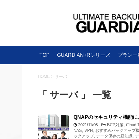
TOP
GUARDIAN+Rシリーズ
プラン一
HOME
>
サーバ
「 サーバ 」 一覧
QNAPのセキュリティ機能
2021/11/05
-
BCP対策
,
Cloud
NAS
,
VPN
,
おすすめバックアップ
ックアップ
,
データ保存の豆知識
,
デ