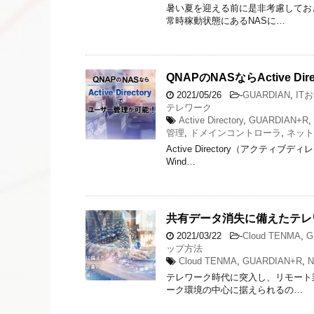
暑い夏を迎える前に是非考慮してお
常時稼動状態にあるNASに…
QNAPのNASならActive
2021/05/26
-
GUARDIAN
,
IT
テレワーク
Active Directory
,
GUARDIAN+R
,
管理
,
ドメインコントローラ
,
ネット
Active Directory（アクテ
Wind…
共有データ消失に備えたテレ
2021/03/22
-
Cloud TENMA
,
G
ップ方法
Cloud TENMA
,
GUARDIAN+R
,
N
テレワーク時代に突入し、リモート
ーク環境の中心に据えられるの…