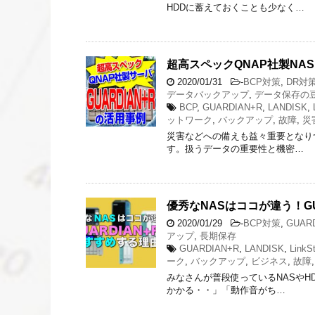
HDDに蓄えておくことも少なく…
超高スペックQNAP社製NAS
2020/01/31
-
BCP対策
,
DR対
データバックアップ
,
データ保存の
BCP
,
GUARDIAN+R
,
LANDISK
,
ットワーク
,
バックアップ
,
故障
,
災
災害などへの備えも益々重要となり
す。扱うデータの重要性と機密…
優秀なNASはココが違う！GU
2020/01/29
-
BCP対策
,
GUAR
アップ
,
長期保存
GUARDIAN+R
,
LANDISK
,
LinkSt
ーク
,
バックアップ
,
ビジネス
,
故障
みなさんが普段使っているNASやH
かかる・・」「動作音がち…