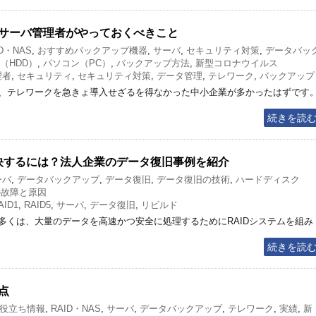
サーバ管理者がやっておくべきこと
ID・NAS
,
おすすめバックアップ機器
,
サーバ
,
セキュリティ対策
,
データバッ
（HDD）
,
パソコン（PC）
,
バックアップ方法
,
新型コロナウイルス
理者
,
セキュリティ
,
セキュリティ対策
,
データ管理
,
テレワーク
,
バックアップ
、テレワークを急きょ導入せざるを得なかった中小企業が多かったはずです
続きを読
解決するには？法人企業のデータ復旧事例を紹介
ーバ
,
データバックアップ
,
データ復旧
,
データ復旧の技術
,
ハードディスク
の故障と原因
AID1
,
RAID5
,
サーバ
,
データ復旧
,
リビルド
多くは、大量のデータを高速かつ安全に処理するためにRAIDシステムを組み
続きを読
点
お役立ち情報
,
RAID・NAS
,
サーバ
,
データバックアップ
,
テレワーク
,
実績
,
新