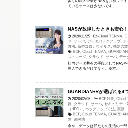
多くの法人企業がNASを共有ファ
ているケースは少ないです。…
NASが故障したときも安心
2020/11/25
-
Cloud TENMA
,
G
ド
,
サーバ
,
データバックアップ
,
デ
方法
,
新型コロナウイルス
,
機器の故
BCP
,
Cloud TENMA
,
GUARDIAN
ストレージ
,
クラウド
,
サーバ
,
デー
社内データ共有の手段としてNAS
導入できるだけでなく、基本…
GUARDIAN+Rが選ばれる4
2020/02/05
-
BCP対策
,
Cloud
器
,
クラウド
,
サーバ
,
セキュリティ
（HDD）
,
バックアップ方法
,
実績
BCP
,
Cloud TENMA
,
GUARDIAN
障
,
遠隔地
今や、データは私たちの生活の一部