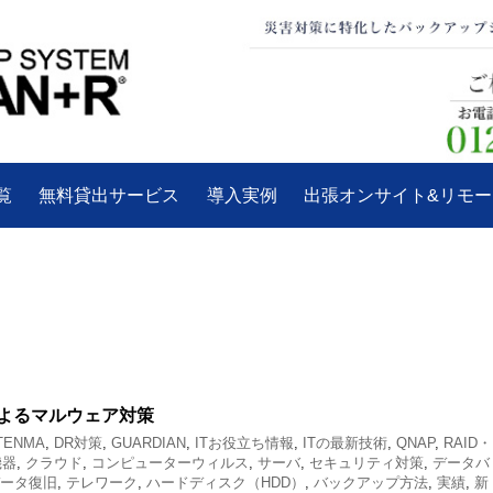
覧
無料貸出サービス
導入実例
出張オンサイト&リモ
によるマルウェア対策
 TENMA
,
DR対策
,
GUARDIAN
,
ITお役立ち情報
,
ITの最新技術
,
QNAP
,
RAID・
機器
,
クラウド
,
コンピューターウィルス
,
サーバ
,
セキュリティ対策
,
データバ
ータ復旧
,
テレワーク
,
ハードディスク（HDD）
,
バックアップ方法
,
実績
,
新