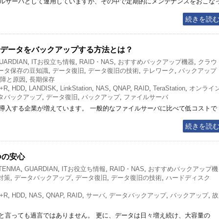
イルサーバとして運用していますが、その中で定期的にメンテナンスをおこな
続きを読
！データをバックアップする方法とは？
UARDIAN
,
ITお役立ち情報
,
RAID・NAS
,
おすすめバックアップ機器
,
クラウ
ータ保存の豆知識
,
データ復旧
,
データ復旧の技術
,
テレワーク
,
バックアップ
障と原因
,
長期保存
+R
,
HDD
,
LANDISK
,
LinkStation
,
NAS
,
QNAP
,
RAID
,
TeraStation
,
オンライ
タバックアップ
,
データ復旧
,
バックアップ
,
ファイルサーバ
を導入する企業が増えています。 一般的なファイルサーバに比べて低コストで
続きを読
つの安心
 TENMA
,
GUARDIAN
,
ITお役立ち情報
,
RAID・NAS
,
おすすめバックアップ機
対策
,
データバックアップ
,
データ復旧
,
データ復旧の技術
,
ハードディスク
+R
,
HDD
,
NAS
,
QNAP
,
RAID
,
サーバ
,
データバックアップ
,
バックアップ
,
故
と言っても過言ではありません。 更に、データは日々増え続け、大容量の