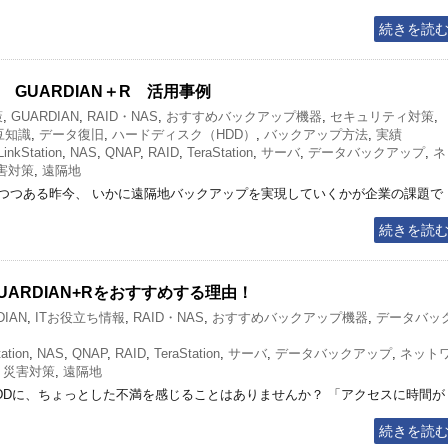
続きを読
 GUARDIAN＋R 活用事例
策
,
GUARDIAN
,
RAID・NAS
,
おすすめバックアップ機器
,
セキュリティ対策
,
豆知識
,
データ復旧
,
ハードディスク（HDD）
,
バックアップ方法
,
実績
LinkStation
,
NAS
,
QNAP
,
RAID
,
TeraStation
,
サーバ
,
データバックアップ
,
ネ
害対策
,
遠隔地
つつある昨今、 いかに遠隔地バックアップを実現していくかが企業の課題で
続きを読
ARDIAN+Rをおすすめする理由！
DIAN
,
ITお役立ち情報
,
RAID・NAS
,
おすすめバックアップ機器
,
データバッ
ation
,
NAS
,
QNAP
,
RAID
,
TeraStation
,
サーバ
,
データバックアップ
,
ネット
,
災害対策
,
遠隔地
DDに、ちょっとした不満を感じることはありませんか？ 「アクセスに時間が
続きを読