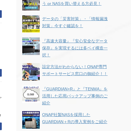
う or NASを買い替える方必見！
む
データの「災害対策」・「情報漏洩
対策」今すぐ確認を！
『高速大容量』『安心安全なデータ
保存』を実現するには多ベイ構造一
択！
設定方法がわからない！QNAP専門
む
サポートサービス窓口の御紹介！！
『GUARDIAN+R』と『TENMA』を
活用した応用バックアップ事例のご
ア
紹介
QNAP社製NASを採用した
ワ
GUARDIAN＋Rの導入実例をご紹介
む