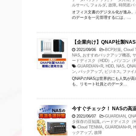
ルサーバ
,
フォルダ
,
故障
,
時間差バ
オフィス文書のデジタル化が進み、
のデータを一元管理するには、…
【企業向け】QNAP社製N
2021/09/06
-
BCP対策
,
Cloud
NAS
,
おすすめバックアップ機器
,
ードディスク（HDD）
,
パソコン（P
GUARDIAN+R
,
HDD
,
NAS
,
QNA
ン
,
バックアップ
,
ビジネス
,
ファイ
QNAPのNASは世界的にも人気が
も、リモート社員とのデータ…
今すぐチェック！ NASの高
2021/06/07
-
GUARDIAN
,
QN
タ保存の豆知識
,
ハードディスク（H
Cloud TENMA
,
GUARDIAN+R
,
H
ックアップ
,
故障