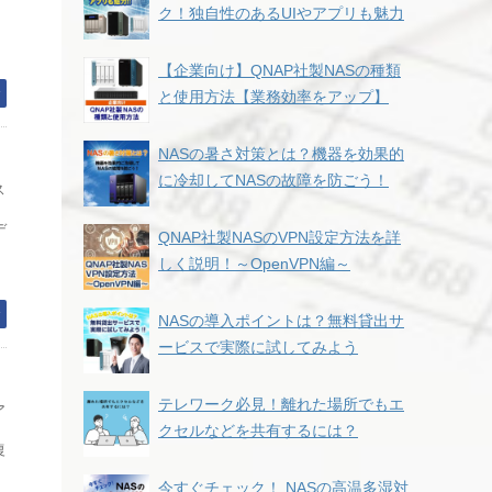
ク！独自性のあるUIやアプリも魅力
【企業向け】QNAP社製NASの種類
む
と使用方法【業務効率をアップ】
NASの暑さ対策とは？機器を効果的
に冷却してNASの故障を防ごう！
ス
デ
QNAP社製NASのVPN設定方法を詳
しく説明！～OpenVPN編～
む
NASの導入ポイントは？無料貸出サ
ービスで実際に試してみよう
テレワーク必見！離れた場所でもエ
ア
クセルなどを共有するには？
復
今すぐチェック！ NASの高温多湿対