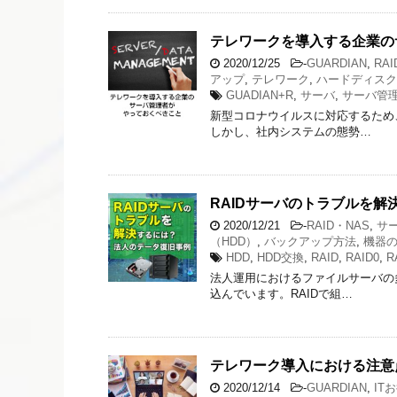
テレワークを導入する企業の
2020/12/25
-
GUARDIAN
,
RA
アップ
,
テレワーク
,
ハードディスク
GUADIAN+R
,
サーバ
,
サーバ管
新型コロナウイルスに対応するため
しかし、社内システムの態勢…
RAIDサーバのトラブルを
2020/12/21
-
RAID・NAS
,
サ
（HDD）
,
バックアップ方法
,
機器
HDD
,
HDD交換
,
RAID
,
RAID0
,
R
法人運用におけるファイルサーバの
込んでいます。RAIDで組…
テレワーク導入における注意
2020/12/14
-
GUARDIAN
,
IT