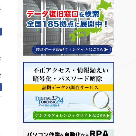
,
む
タ
S
む
ウ
イ