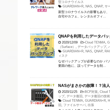
型コロナウイルス
GUARDIAN+R
,
NAS
,
QNAP
,
サ
新型コロナウイルスの影響もあり、
自宅やカフェ、レンタルオフィ…
QNAPを利用したデータバ
2020/12/09
-
Cloud TENMA
,
G
（Surface）
,
データバックアップ
,
GUARDIAN+R
,
NAS
,
QNAP
,
RA
ィスク
なぜバックアップが必要なのか パ
要因の他に、誤ってデータを削…
NASがまさかの故障！？法
2020/11/25
-
BCP対策
,
Cloud
ップ
,
データ復旧
,
データ復旧の技術
Cloud TENMA
,
GUARDIAN+R
,
H
旧
,
ファイルサーバ
,
出張