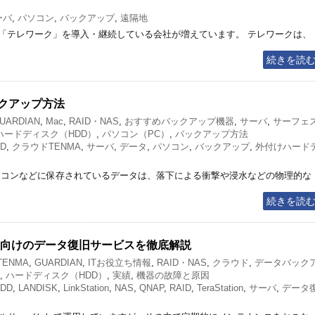
ーバ
,
パソコン
,
バックアップ
,
遠隔地
「テレワーク」を導入・継続している会社が増えています。 テレワークは、
続きを読
ックアップ方法
UARDIAN
,
Mac
,
RAID・NAS
,
おすすめバックアップ機器
,
サーバ
,
サーフェ
ハードディスク（HDD）
,
パソコン（PC）
,
バックアップ方法
ID
,
クラウドTENMA
,
サーバ
,
データ
,
パソコン
,
バックアップ
,
外付けハード
ソコンなどに保存されているデータは、落下による衝撃や浸水などの物理的な
続きを読
人向けのデータ復旧サービスを徹底解説
 TENMA
,
GUARDIAN
,
ITお役立ち情報
,
RAID・NAS
,
クラウド
,
データバック
,
ハードディスク（HDD）
,
実績
,
機器の故障と原因
DD
,
LANDISK
,
LinkStation
,
NAS
,
QNAP
,
RAID
,
TeraStation
,
サーバ
,
データ