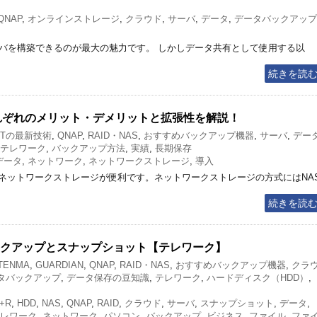
QNAP
,
オンラインストレージ
,
クラウド
,
サーバ
,
データ
,
データバックアップ
ーバを構築できるのが最大の魅力です。 しかしデータ共有として使用する以
続きを読
それぞれのメリット・デメリットと拡張性を解説！
ITの最新技術
,
QNAP
,
RAID・NAS
,
おすすめバックアップ機器
,
サーバ
,
デー
テレワーク
,
バックアップ方法
,
実績
,
長期保存
データ
,
ネットワーク
,
ネットワークストレージ
,
導入
ネットワークストレージが便利です。ネットワークストレージの方式にはNA
続きを読
ックアップとスナップショット【テレワーク】
 TENMA
,
GUARDIAN
,
QNAP
,
RAID・NAS
,
おすすめバックアップ機器
,
クラ
タバックアップ
,
データ保存の豆知識
,
テレワーク
,
ハードディスク（HDD）
,
+R
,
HDD
,
NAS
,
QNAP
,
RAID
,
クラウド
,
サーバ
,
スナップショット
,
データ
,
レワーク
,
ネットワーク
,
パソコン
,
バックアップ
,
ビジネス
,
ファイル
,
ファ