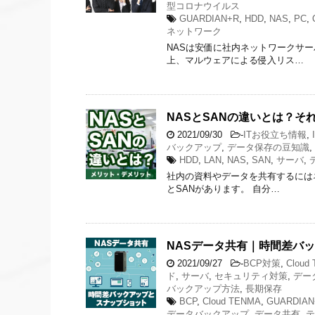
型コロナウイルス
GUARDIAN+R
,
HDD
,
NAS
,
PC
,
ネットワーク
NASは安価に社内ネットワークサ
上、マルウェアによる侵入リス…
NASとSANの違いとは？
2021/09/30
-
ITお役立ち情報
,
バックアップ
,
データ保存の豆知識
,
HDD
,
LAN
,
NAS
,
SAN
,
サーバ
,
社内の資料やデータを共有するには
とSANがあります。 自分…
NASデータ共有｜時間差バ
2021/09/27
-
BCP対策
,
Cloud
ド
,
サーバ
,
セキュリティ対策
,
デー
バックアップ方法
,
長期保存
BCP
,
Cloud TENMA
,
GUARDIAN
データバックアップ
,
データ共有
,
テ