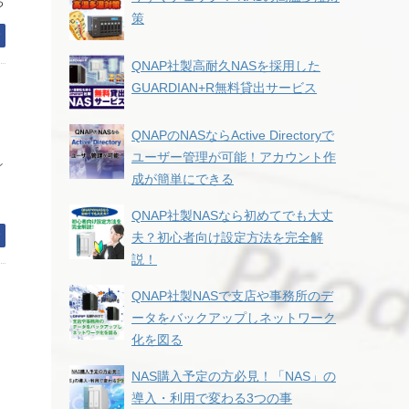
っ
策
む
QNAP社製高耐久NASを採用した
GUARDIAN+R無料貸出サービス
QNAPのNASならActive Directoryで
ユーザー管理が可能！アカウント作
ン
成が簡単にできる
QNAP社製NASなら初めてでも大丈
む
夫？初心者向け設定方法を完全解
説！
QNAP社製NASで支店や事務所のデ
ータをバックアップしネットワーク
化を図る
NAS購入予定の方必見！「NAS」の
導入・利用で変わる3つの事