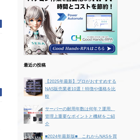
む
最近の投稿
【2025年最新】プロがおすすめする
NAS販売業者10選！特徴や価格を比
む
較
サーバーの耐用年数は何年？運用、
管理上重要なポイントと機材をご紹
介
■2024年最新版■ これからNASを買