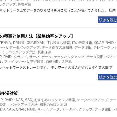
ックアップ
,
災害対策
ネットワーク上でデータのやり取りをおこなうことが増えてきました。 社内
続きを読
ASの種類と使用方法【業務効率をアップ】
 TENMA
,
DR対策
,
GUARDIAN
,
ITお役立ち情報
,
ITの最新技術
,
QNAP
,
RAID・
サーバ
,
データバックアップ
,
データ保存の豆知識
,
データ復旧
,
テレワーク
,
ハ
C）
,
バックアップ方法
,
長期保存
P
,
RAID
,
クラウド
,
サーバ
,
データ
,
データバックアップ
,
データ復旧
,
パソコ
ル
,
ファイルサーバ
,
災害対策
,
自動同期
,
遠隔地
高いネットワークストレージです。 テレワークの導入が進む日本企業の間で
続きを読
温多湿対策
AP
,
RAID・NAS
,
SSD
,
おすすめバックアップ機器
,
データバックアップ
,
デー
DD）
,
バックアップ方法
,
機器の故障と原因
DD
,
NAS
,
QNAP
,
RAID
,
サーバ
,
データ
,
データバックアップ
,
データ復旧
,
バ