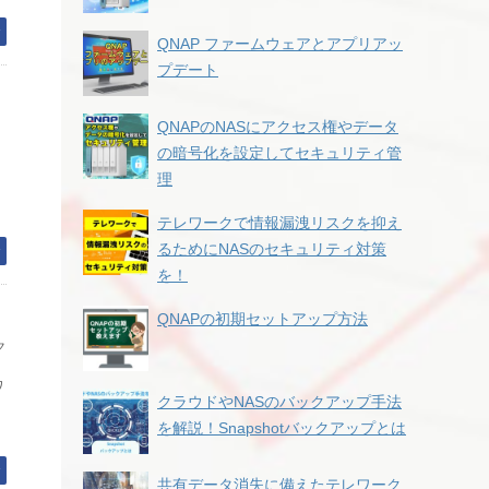
む
QNAP ファームウェアとアプリアッ
プデート
QNAPのNASにアクセス権やデータ
の暗号化を設定してセキュリティ管
理
テレワークで情報漏洩リスクを抑え
るためにNASのセキュリティ対策
む
を！
QNAPの初期セットアップ方法
ク
ワ
クラウドやNASのバックアップ手法
を解説！Snapshotバックアップとは
む
共有データ消失に備えたテレワーク