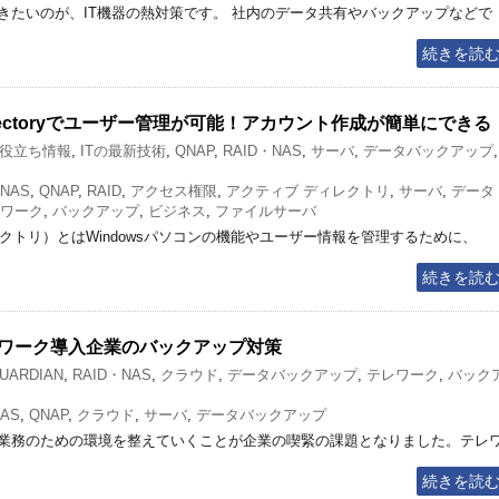
きたいのが、IT機器の熱対策です。 社内のデータ共有やバックアップなどで
続きを読
 Directoryでユーザー管理が可能！アカウント作成が簡単にできる
お役立ち情報
,
ITの最新技術
,
QNAP
,
RAID・NAS
,
サーバ
,
データバックアップ
,
NAS
,
QNAP
,
RAID
,
アクセス権限
,
アクティブ ディレクトリ
,
サーバ
,
データ
ワーク
,
バックアップ
,
ビジネス
,
ファイルサーバ
ィブディレクトリ）とはWindowsパソコンの機能やユーザー情報を管理するために、
続きを読
ワーク導入企業のバックアップ対策
UARDIAN
,
RAID・NAS
,
クラウド
,
データバックアップ
,
テレワーク
,
バック
AS
,
QNAP
,
クラウド
,
サーバ
,
データバックアップ
業務のための環境を整えていくことが企業の喫緊の課題となりました。テレ
続きを読