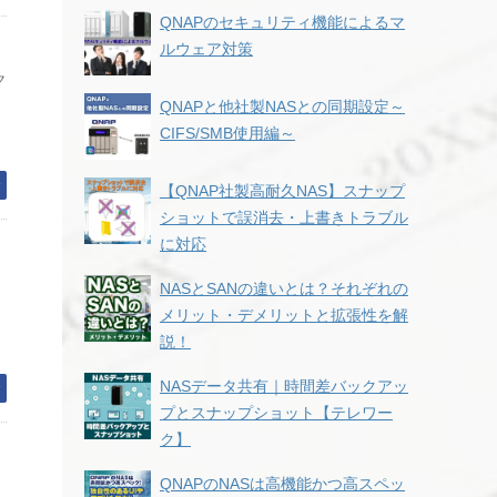
QNAPのセキュリティ機能によるマ
ルウェア対策
ク
QNAPと他社製NASとの同期設定～
CIFS/SMB使用編～
。
む
【QNAP社製高耐久NAS】スナップ
ショットで誤消去・上書きトラブル
に対応
NASとSANの違いとは？それぞれの
メリット・デメリットと拡張性を解
説！
NASデータ共有｜時間差バックアッ
む
プとスナップショット【テレワー
ク】
QNAPのNASは高機能かつ高スペッ