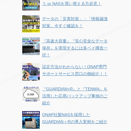
う or NASを買い替える方必見！
データの「災害対策」・「情報漏洩
対策」今すぐ確認を！
『高速大容量』『安心安全なデータ
保存』を実現するには多ベイ構造一
択！
設定方法がわからない！QNAP専門
サポートサービス窓口の御紹介！！
『GUARDIAN+R』と『TENMA』を
活用した応用バックアップ事例のご
紹介
QNAP社製NASを採用した
GUARDIAN＋Rの導入実例をご紹介