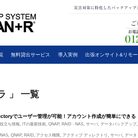
覧
無料貸出サービス
導入実例
出張オンサイト&リモ
 」 一覧
 Directoryでユーザー管理が可能！アカウント作成が簡単にできる
お役立ち情報
,
ITの最新技術
,
QNAP
,
RAID・NAS
,
サーバ
,
データバックアップ
,
NAS
,
QNAP
,
RAID
,
アクセス権限
,
アクティブ ディレクトリ
,
サーバ
,
データ