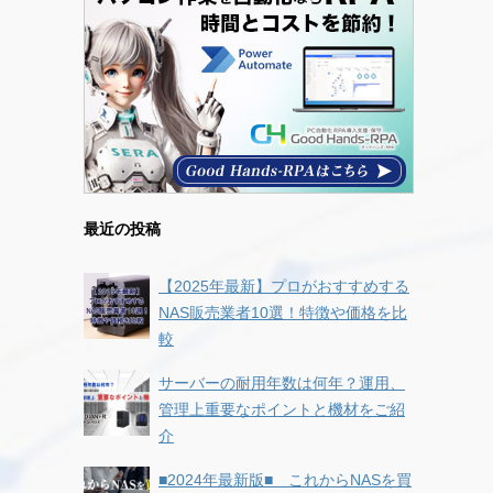
最近の投稿
【2025年最新】プロがおすすめする
NAS販売業者10選！特徴や価格を比
較
サーバーの耐用年数は何年？運用、
管理上重要なポイントと機材をご紹
介
■2024年最新版■ これからNASを買