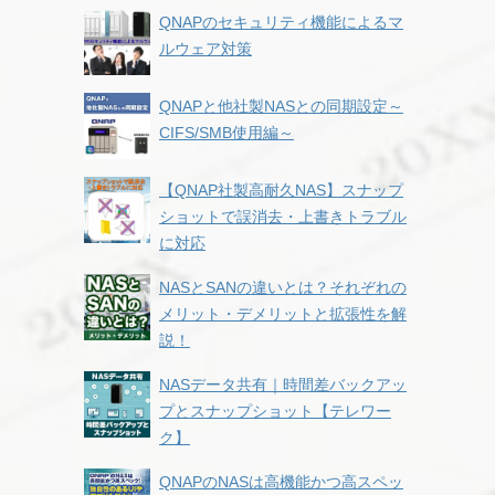
QNAPのセキュリティ機能によるマ
ルウェア対策
QNAPと他社製NASとの同期設定～
CIFS/SMB使用編～
【QNAP社製高耐久NAS】スナップ
ショットで誤消去・上書きトラブル
に対応
NASとSANの違いとは？それぞれの
メリット・デメリットと拡張性を解
説！
NASデータ共有｜時間差バックアッ
プとスナップショット【テレワー
ク】
QNAPのNASは高機能かつ高スペッ