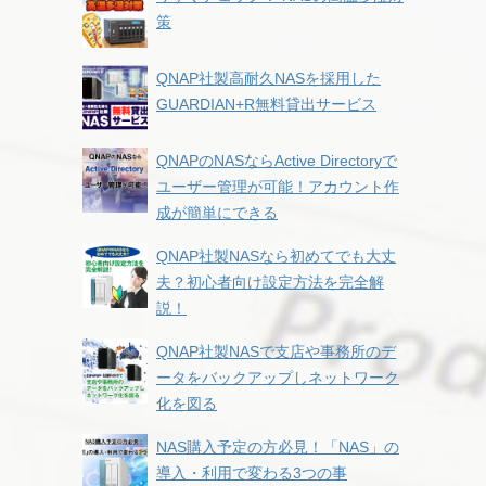
策
QNAP社製高耐久NASを採用した
GUARDIAN+R無料貸出サービス
QNAPのNASならActive Directoryで
ユーザー管理が可能！アカウント作
成が簡単にできる
QNAP社製NASなら初めてでも大丈
夫？初心者向け設定方法を完全解
説！
QNAP社製NASで支店や事務所のデ
ータをバックアップしネットワーク
化を図る
NAS購入予定の方必見！「NAS」の
導入・利用で変わる3つの事