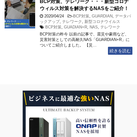
BCP対策、テレワーク・・・新型コロナ
ウィルス対策を解決するNASをご紹介！
2020/04/24
-
BCP対策
,
GUARDIAN
,
データバ
ックアップ
,
テレワーク
,
新型コロナウイルス
BCP対策
,
GUADIAN+R
,
NAS
,
テレワーク
BCP対策の昨今 以前の記事で、震災や豪雨など、
災害対策としての高耐久NAS「GUARDIAN+R」に
ついてご紹介しました。 【災…
続きを読む