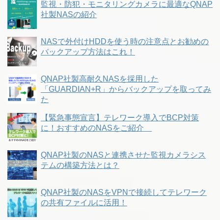
監視・防犯・モニタリングカメラに最適なQNAP
社製NASの紹介
NASで外付けHDDを使う時の注意点とお勧めの
バックアップ方法はこれ！
QNAP社製高耐久NASを採用した
「GUARDIAN+R」からバックアップを取ってみ
た
【緊急事態宣言】テレワーク導入でBCP対策
に！おすすめのNASをご紹介
QNAP社製のNASと連携させた監視カメラシス
テムの構築方法とは？
QNAP社製のNASをVPNで接続してテレワーク
の共有ファイルに活用！