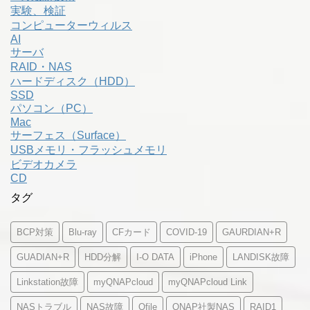
実験、検証
コンピューターウィルス
AI
サーバ
RAID・NAS
ハードディスク（HDD）
SSD
パソコン（PC）
Mac
サーフェス（Surface）
USBメモリ・フラッシュメモリ
ビデオカメラ
CD
タグ
BCP対策
Blu-ray
CFカード
COVID-19
GAURDIAN+R
GUADIAN+R
HDD分解
I-O DATA
iPhone
LANDISK故障
Linkstation故障
myQNAPcloud
myQNAPcloud Link
NASトラブル
NAS故障
Qfile
QNAP社製NAS
RAID1