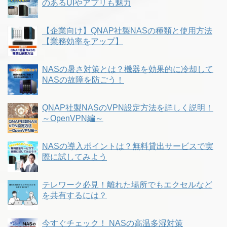
のあるUIやアプリも魅力
【企業向け】QNAP社製NASの種類と使用方法
【業務効率をアップ】
NASの暑さ対策とは？機器を効果的に冷却して
NASの故障を防ごう！
QNAP社製NASのVPN設定方法を詳しく説明！
～OpenVPN編～
NASの導入ポイントは？無料貸出サービスで実
際に試してみよう
テレワーク必見！離れた場所でもエクセルなど
を共有するには？
今すぐチェック！ NASの高温多湿対策