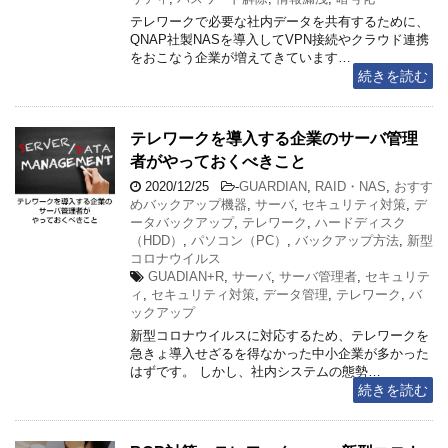
テレワークで必要な社内データを共有するために、
QNAP社製NASを導入してVPN接続やクラウド連携
をおこなう企業が増えてきています…
続きを読む
テレワークを導入する企業のサーバ管理
者がやっておくべきこと
2020/12/25
-
GUARDIAN
,
RAID・NAS
,
おすす
めバックアップ機器
,
サーバ
,
セキュリティ対策
,
デ
ータバックアップ
,
テレワーク
,
ハードディスク
（HDD）
,
パソコン（PC）
,
バックアップ方法
,
新型
コロナウイルス
GUADIAN+R
,
サーバ
,
サーバ管理者
,
セキュリテ
ィ
,
セキュリティ対策
,
データ管理
,
テレワーク
,
バ
ックアップ
新型コロナウイルスに対応するため、テレワークを
急きょ導入せざるを得なかった中小企業が多かった
はずです。 しかし、社内システムの態勢…
続きを読む