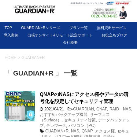
TOP
GUARDIAN+Rシリーズ
プラン一覧
無料貸出サービス
導入実例
出張オンサイト&リモート設定サポート
お役立ちブログ
会社概要
HOME
>
GUADIAN+R
「 GUADIAN+R 」 一覧
QNAPのNASにアクセス権やデータの暗
号化を設定してセキュリティ管理
2021/04/21
-
GUARDIAN
,
QNAP
,
RAID・NAS
,
おすすめバックアップ機器
,
サーフェス
（Surface）
,
セキュリティ対策
,
データバックアッ
プ
,
テレワーク
,
パソコン（PC）
GUADIAN+R
,
NAS
,
QNAP
,
アクセス権
,
セキュ
リティ
,
パスワード解除
,
情報漏洩
,
暗号化