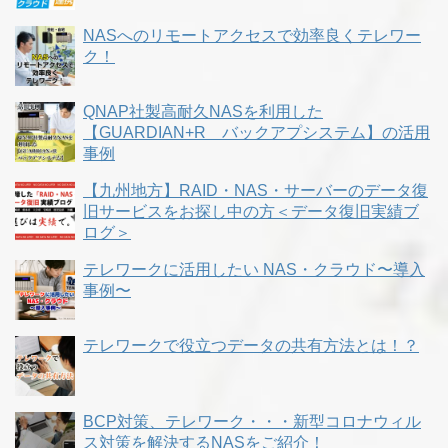
NASへのリモートアクセスで効率良くテレワー
ク！
QNAP社製高耐久NASを利用した
【GUARDIAN+R バックアプシステム】の活用
事例
【九州地方】RAID・NAS・サーバーのデータ復
旧サービスをお探し中の方＜データ復旧実績ブ
ログ＞
テレワークに活用したい NAS・クラウド〜導入
事例〜
テレワークで役立つデータの共有方法とは！？
BCP対策、テレワーク・・・新型コロナウィル
ス対策を解決するNASをご紹介！