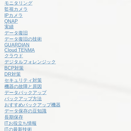
モニタリング
監視カメラ
IPカメラ
QNAP
実績
データ復旧
データ復旧の技術
GUARDIAN
Cloud TENMA
クラウド
デジタルフォレンジック
BCP対策
DR対策
セキュリティ対策
機器の故障と原因
データバックアップ
バックアップ方法
おすすめバックアップ機器
データ保存の豆知識
長期保存
ITお役立ち情報
ITの最新技術