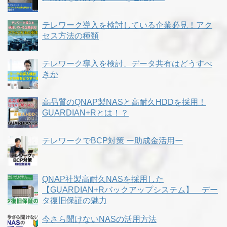
テレワーク導入を検討している企業必見！アク
セス方法の種類
テレワーク導入を検討、データ共有はどうすべ
きか
高品質のQNAP製NASと高耐久HDDを採用！
GUARDIAN+Rとは！？
テレワークでBCP対策 ー助成金活用ー
QNAP社製高耐久NASを採用した
【GUARDIAN+Rバックアップシステム】 デー
タ復旧保証の魅力
今さら聞けないNASの活用方法