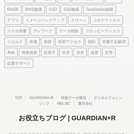
RAID5
RAID故障
SSD
SSD換装
TeraStation故障
アプリ
イメージバックアップ
クローン
コロナウイルス
スマホ容量
テレワーク
データ削除
フロッピーディスク
リビルド
停電
原因
外部アクセス
契約
容量不足解消
寿命
情報資産
拡張子
水没
浸水
温度
災害
設置サポート
TOP
GUARDIAN+R
特急データ復旧
デジタルフォレン
ジック
MELSIC
運営会社
お役立ちブログ | GUARDIAN+R