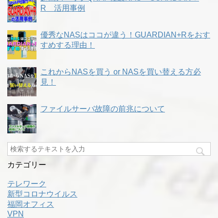
R 活用事例
優秀なNASはココが違う！GUARDIAN+Rをおす
すめする理由！
これからNASを買う or NASを買い替える方必
見！
ファイルサーバ故障の前兆について
カテゴリー
テレワーク
新型コロナウイルス
福岡オフィス
VPN