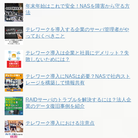
年末年始はこれで安全！NASを障害から守る方
法
テレワークを導入する企業のサーバ管理者がや
っておくべきこと
テレワーク導入は企業と社員にデメリット？失
敗しないためには？
テレワーク導入にNASは必要？NASで社内スト
レージを構築して情報共有
RAIDサーバのトラブルを解決するには？法人企
業のデータ復旧事例を紹介
テレワーク導入における注意点