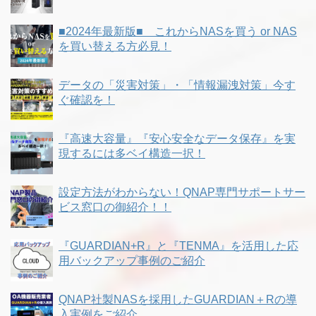
■2024年最新版■ これからNASを買う or NAS
を買い替える方必見！
データの「災害対策」・「情報漏洩対策」今す
ぐ確認を！
『高速大容量』『安心安全なデータ保存』を実
現するには多ベイ構造一択！
設定方法がわからない！QNAP専門サポートサー
ビス窓口の御紹介！！
『GUARDIAN+R』と『TENMA』を活用した応
用バックアップ事例のご紹介
QNAP社製NASを採用したGUARDIAN＋Rの導
入実例をご紹介