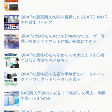
QNAP社製高耐久NASを採用したGUARDIAN+R
無料貸出サービス
QNAPのNASならActive Directoryでユーザー管
理が可能！アカウント作成が簡単にできる
QNAP社製NASなら初めてでも大丈夫？初心者
向け設定方法を完全解説！
QNAP社製NASで支店や事務所のデータをバッ
クアップしネットワーク化を図る
NAS購入予定の方必見！「NAS」の導入・利用
で変わる3つの事