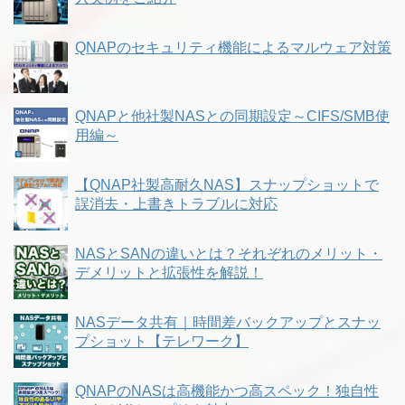
QNAPのセキュリティ機能によるマルウェア対策
QNAPと他社製NASとの同期設定～CIFS/SMB使
用編～
【QNAP社製高耐久NAS】スナップショットで
誤消去・上書きトラブルに対応
NASとSANの違いとは？それぞれのメリット・
デメリットと拡張性を解説！
NASデータ共有｜時間差バックアップとスナッ
プショット【テレワーク】
QNAPのNASは高機能かつ高スペック！独自性