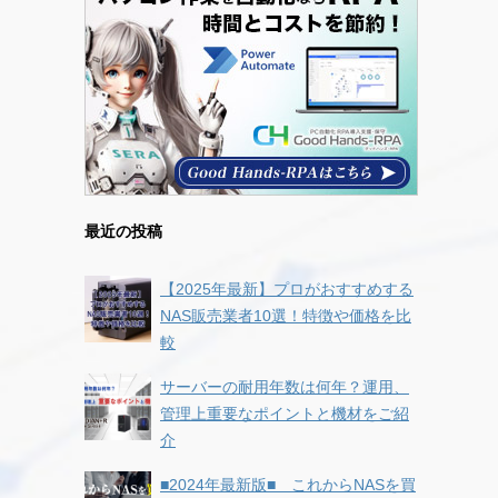
最近の投稿
【2025年最新】プロがおすすめする
NAS販売業者10選！特徴や価格を比
較
サーバーの耐用年数は何年？運用、
管理上重要なポイントと機材をご紹
介
■2024年最新版■ これからNASを買