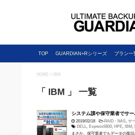
TOP
GUARDIAN+Rシリーズ
プラン一
HOME
>
IBM
「 IBM 」 一覧
システム課や保守業者でサー
2019/02/18
-
RAID・NAS
,
サ
DELL
,
Express5800
,
HPE
,
IBM
,
まさか、保守業者でもデータの復旧