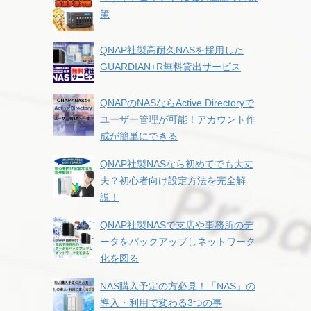
策
QNAP社製高耐久NASを採用した
GUARDIAN+R無料貸出サービス
QNAPのNASならActive Directoryで
ユーザー管理が可能！アカウント作
成が簡単にできる
QNAP社製NASなら初めてでも大丈
夫？初心者向け設定方法を完全解
説！
QNAP社製NASで支店や事務所のデ
ータをバックアップしネットワーク
化を図る
NAS購入予定の方必見！「NAS」の
導入・利用で変わる3つの事