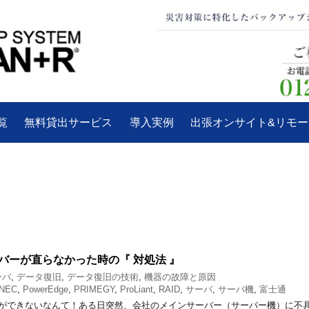
覧
無料貸出サービス
導入実例
出張オンサイト&リモ
バーが直らなかった時の『 対処法 』
ーバ
,
データ復旧
,
データ復旧の技術
,
機器の故障と原因
NEC
,
PowerEdge
,
PRIMEGY
,
ProLiant
,
RAID
,
サーバ
,
サーバ機
,
富士通
ができないなんて！ある日突然、会社のメインサーバー（サーバー機）に不