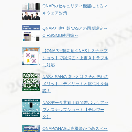
QNAPのセキュリティ機能によるマ
ルウェア対策
QNAPと他社製NASとの同期設定～
CIFS/SMB使用編～
【QNAP社製高耐久NAS】スナップ
ショットで誤消去・上書きトラブル
に対応
NASとSANの違いとは？それぞれの
メリット・デメリットと拡張性を解
説！
NASデータ共有｜時間差バックアッ
プとスナップショット【テレワー
ク】
QNAPのNASは高機能かつ高スペッ