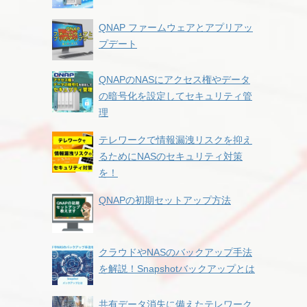
QNAP ファームウェアとアプリアッ
プデート
QNAPのNASにアクセス権やデータ
の暗号化を設定してセキュリティ管
理
テレワークで情報漏洩リスクを抑え
るためにNASのセキュリティ対策
を！
QNAPの初期セットアップ方法
クラウドやNASのバックアップ手法
を解説！Snapshotバックアップとは
共有データ消失に備えたテレワーク