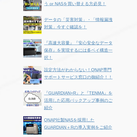
う or NASを買い替える方必見！
データの「災害対策」・「情報漏洩
対策」今すぐ確認を！
『高速大容量』『安心安全なデータ
保存』を実現するには多ベイ構造一
択！
設定方法がわからない！QNAP専門
サポートサービス窓口の御紹介！！
『GUARDIAN+R』と『TENMA』を
活用した応用バックアップ事例のご
紹介
QNAP社製NASを採用した
GUARDIAN＋Rの導入実例をご紹介