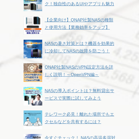
ク！独自性のあるUIやアプリも魅力
【企業向け】QNAP社製NASの種類
と使用方法【業務効率をアップ】
NASの暑さ対策とは？機器を効果的
に冷却してNASの故障を防ごう！
QNAP社製NASのVPN設定方法を詳
しく説明！～OpenVPN編～
NASの導入ポイントは？無料貸出サ
ービスで実際に試してみよう
テレワーク必見！離れた場所でもエ
クセルなどを共有するには？
今すぐチェック！ NASの高温多湿対