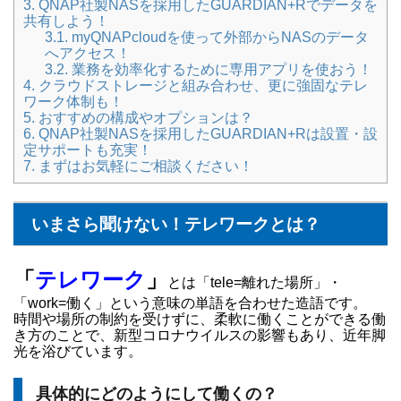
3.
QNAP社製NASを採用したGUARDIAN+Rでデータを
共有しよう！
3.1.
myQNAPcloudを使って外部からNASのデータ
へアクセス！
3.2.
業務を効率化するために専用アプリを使おう！
4.
クラウドストレージと組み合わせ、更に強固なテレ
ワーク体制も！
5.
おすすめの構成やオプションは？
6.
QNAP社製NASを採用したGUARDIAN+Rは設置・設
定サポートも充実！
7.
まずはお気軽にご相談ください！
いまさら聞けない！テレワークとは？
「
テレワーク
」
とは「tele=離れた場所」・
「work=働く」という意味の単語を合わせた造語です。
時間や場所の制約を受けずに、柔軟に働くことができる働
き方のことで、新型コロナウイルスの影響もあり、近年脚
光を浴びています。
具体的にどのようにして働くの？