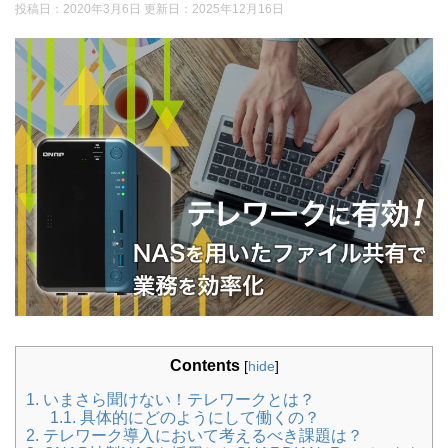
投稿日：2020年3月6日 更新日：
2025年12月16日
Contents
[
hide
]
1.
いまさら聞けない！テレワークとは？
1.1.
具体的にどのようにして働くの？
2.
テレワーク導入において考えるべき課題は？