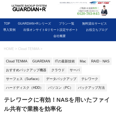
TOP
GUARDIAN+Rシリーズ
プラン一覧
無料貸出サービス
導入実例
出張オンサイト&リモート設定サポート
お役立ちブログ
会社概要
HOME
>
Cloud TENMA
>
Cloud TENMA
GUARDIAN
ITの最新技術
Mac
RAID・NAS
おすすめバックアップ機器
クラウド
サーバ
サーフェス（Surface）
データバックアップ
テレワーク
ハードディスク（HDD）
パソコン（PC）
バックアップ方法
テレワークに有効！NASを用いたファイ
ル共有で業務を効率化