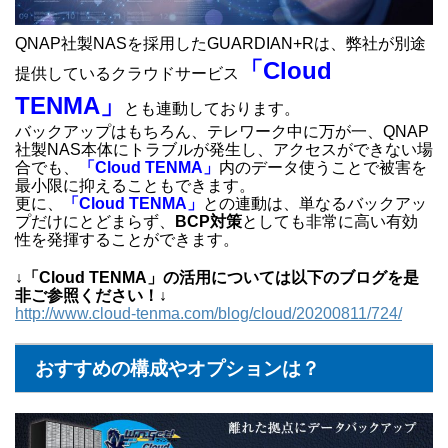
QNAP社製NASを採用したGUARDIAN+Rは、弊社が別途
「Cloud
提供しているクラウドサービス
TENMA」
とも連動しております。
バックアップはもちろん、テレワーク中に万が一、QNAP
社製NAS本体にトラブルが発生し、アクセスができない場
合でも、
「Cloud TENMA」
内のデータ使うことで被害を
最小限に抑えることもできます。
更に、
「Cloud TENMA」
との連動は、単なるバックアッ
プだけにとどまらず、
BCP対策
としても非常に高い有効
性を発揮することができます。
↓「Cloud TENMA」の活用については以下のブログを是
非ご参照ください！↓
http://www.cloud-tenma.com/blog/cloud/20200811/724/
おすすめの構成やオプションは？