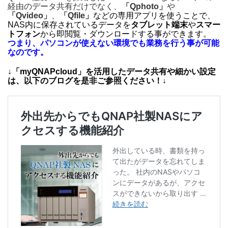
経由のデータ共有だけでなく、
「Qphoto」
や
「Qvideo」
、
「Qfile」
などの専用アプリを使うことで、
NAS内に保存されているデータを
タブレット端末
や
スマー
トフォン
から即閲覧・ダウンロードする事ができます。
つまり、パソコンが使えない環境でも業務を行う事が可能
なのです。
↓「myQNAPcloud」を活用したデータ共有や細かい設定
は、以下のブログを是非ご参照ください！↓