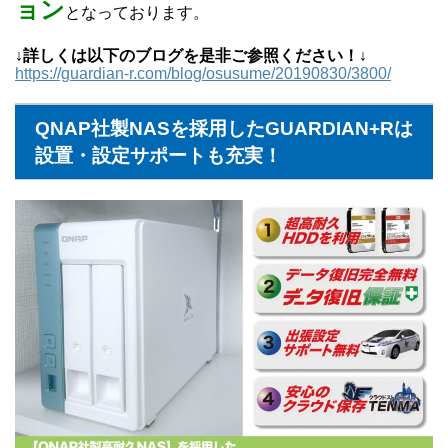
ョン
となっております。
↓詳しくは以下のブログを是非ご参照ください！↓
https://guardian-r.com/blog/osusume/20190830/3800/
QNAP社製NASを採用したGUARDIAN+Rは
設置・設定サポートも充実！