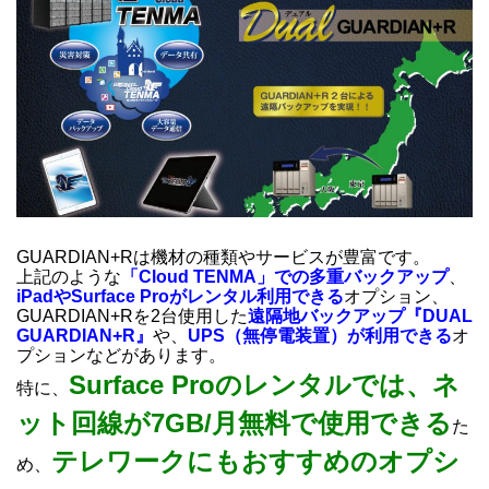
GUARDIAN+Rは機材の種類やサービスが豊富です。
上記のような
「Cloud TENMA」での多重バックアップ
、
iPadやSurface Proがレンタル利用
できる
オプション、
GUARDIAN+Rを2台使用した
遠隔地バックアップ『DUAL
GUARDIAN+R』
や、
UPS（無停電装置）が利用できる
オ
プションなどがあります。
Surface Proのレンタルでは、ネ
特に、
ット回線が7GB/月無料で使用できる
た
テレワークにもおすすめのオプシ
め、