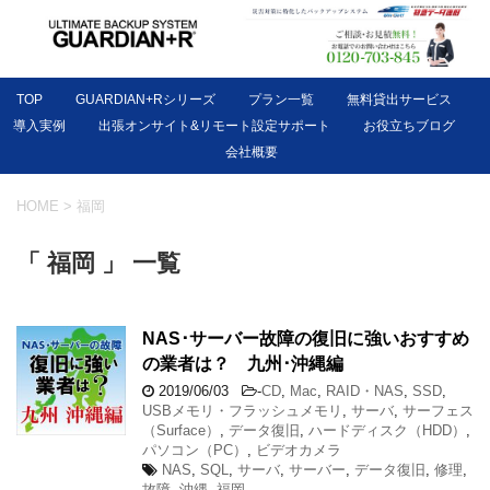
TOP
GUARDIAN+Rシリーズ
プラン一覧
無料貸出サービス
導入実例
出張オンサイト&リモート設定サポート
お役立ちブログ
会社概要
HOME
>
福岡
「 福岡 」 一覧
NAS･サーバー故障の復旧に強いおすすめ
の業者は？ 九州･沖縄編
2019/06/03
-
CD
,
Mac
,
RAID・NAS
,
SSD
,
USBメモリ・フラッシュメモリ
,
サーバ
,
サーフェス
（Surface）
,
データ復旧
,
ハードディスク（HDD）
,
パソコン（PC）
,
ビデオカメラ
NAS
,
SQL
,
サーバ
,
サーバー
,
データ復旧
,
修理
,
故障
,
沖縄
,
福岡