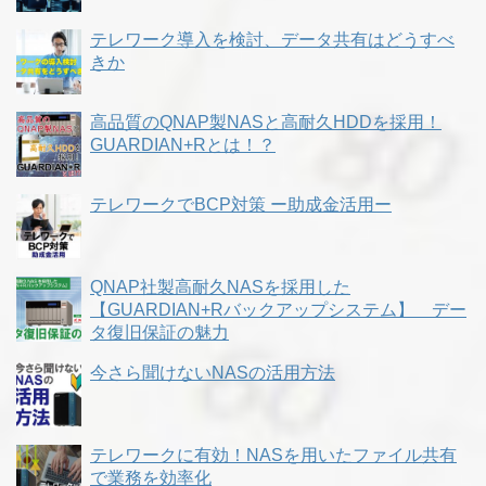
テレワーク導入を検討、データ共有はどうすべ
きか
高品質のQNAP製NASと高耐久HDDを採用！
GUARDIAN+Rとは！？
テレワークでBCP対策 ー助成金活用ー
QNAP社製高耐久NASを採用した
【GUARDIAN+Rバックアップシステム】 デー
タ復旧保証の魅力
今さら聞けないNASの活用方法
テレワークに有効！NASを用いたファイル共有
で業務を効率化