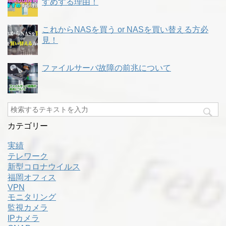
すめする理由！
これからNASを買う or NASを買い替える方必
見！
ファイルサーバ故障の前兆について
カテゴリー
実績
テレワーク
新型コロナウイルス
福岡オフィス
VPN
モニタリング
監視カメラ
IPカメラ