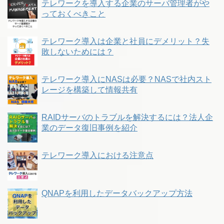
テレワークを導入する企業のサーバ管理者がや
っておくべきこと
テレワーク導入は企業と社員にデメリット？失
敗しないためには？
テレワーク導入にNASは必要？NASで社内スト
レージを構築して情報共有
RAIDサーバのトラブルを解決するには？法人企
業のデータ復旧事例を紹介
テレワーク導入における注意点
QNAPを利用したデータバックアップ方法