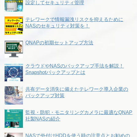
設定してセキュリティ管理
テレワークで情報漏洩リスクを抑えるために
NASのセキュリティ対策を！
QNAPの初期セットアップ方法
クラウドやNASのバックアップ手法を解説！
Snapshotバックアップとは
共有データ消失に備えたテレワーク導入企業の
バックアップ対策
監視・防犯・モニタリングカメラに最適なQNAP
社製NASの紹介
NASで外付けHDDを使う時の注意点とお勧めの