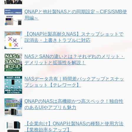
QNAPと他社製NASとの同期設定～CIFS/SMB使
用編～
【QNAP社製高耐久NAS】スナップショットで
誤消去・上書きトラブルに対応
NASとSANの違いとは？それぞれのメリット・
デメリットと拡張性を解説！
NASデータ共有｜時間差バックアップとスナッ
プショット【テレワーク】
QNAPのNASは高機能かつ高スペック！独自性
のあるUIやアプリも魅力
【企業向け】QNAP社製NASの種類と使用方法
【業務効率をアップ】