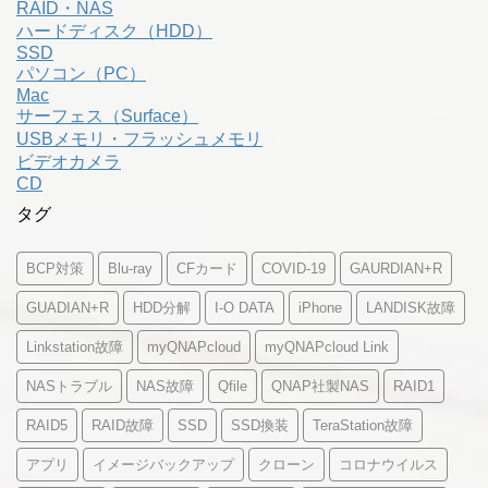
RAID・NAS
ハードディスク（HDD）
SSD
パソコン（PC）
Mac
サーフェス（Surface）
USBメモリ・フラッシュメモリ
ビデオカメラ
CD
タグ
BCP対策
Blu-ray
CFカード
COVID-19
GAURDIAN+R
GUADIAN+R
HDD分解
I-O DATA
iPhone
LANDISK故障
Linkstation故障
myQNAPcloud
myQNAPcloud Link
NASトラブル
NAS故障
Qfile
QNAP社製NAS
RAID1
RAID5
RAID故障
SSD
SSD換装
TeraStation故障
アプリ
イメージバックアップ
クローン
コロナウイルス