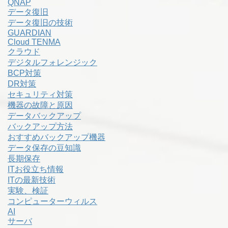
QNAP
データ復旧
データ復旧の技術
GUARDIAN
Cloud TENMA
クラウド
デジタルフォレンジック
BCP対策
DR対策
セキュリティ対策
機器の故障と原因
データバックアップ
バックアップ方法
おすすめバックアップ機器
データ保存の豆知識
長期保存
ITお役立ち情報
ITの最新技術
実験、検証
コンピューターウィルス
AI
サーバ