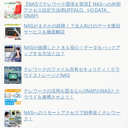
【NASでテレワーク環境を実現】NASへの外部
アクセス設定方法(BUFFALO、I-O DATA、
QNAP)
NASがまさかの故障！？法人向けのデータ復旧
サービスを徹底解説
NASが故障したときも安心！データをバックア
ップする方法とは？
テレワークのファイル共有セキュリティ！クラ
ウドストレージとNAS
テレワークの活用を図るならQNAPのNASとク
ラウドを連携させよう！
NASへのリモートアクセスで効率良くテレワー
ク！