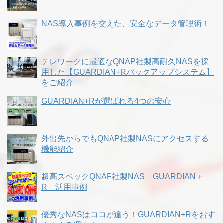
NAS導入事例を交えた、安全なデータ管理術！
テレワークに最適なQNAP社製高耐久NASを採
用した【GUARDIAN+Rバックアップシステム】
をご紹介
GUARDIAN+Rが選ばれる4つの安心
外出先からでもQNAP社製NASにアクセスする
機能紹介
超高スペックQNAP社製NAS GUARDIAN＋
R 活用事例
優秀なNASはココが違う！GUARDIAN+Rをおす