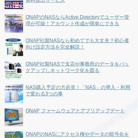
無料貸出サービス
QNAPのNASならActive Directoryでユーザー管
理が可能！アカウント作成が簡単にできる
QNAP社製NASなら初めてでも大丈夫？初心者
向け設定方法を完全解説！
QNAP社製NASで支店や事務所のデータをバッ
クアップしネットワーク化を図る
NAS購入予定の方必見！「NAS」の導入・利用
で変わる3つの事
QNAP ファームウェアとアプリアップデート
QNAPのNASにアクセス権やデータの暗号化を