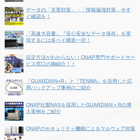
データの「災害対策」・「情報漏洩対策」今す
ぐ確認を！
『高速大容量』『安心安全なデータ保存』を実
現するには多ベイ構造一択！
設定方法がわからない！QNAP専門サポートサー
ビス窓口の御紹介！！
『GUARDIAN+R』と『TENMA』を活用した応
用バックアップ事例のご紹介
QNAP社製NASを採用したGUARDIAN＋Rの導
入実例をご紹介
QNAPのセキュリティ機能によるマルウェア対策