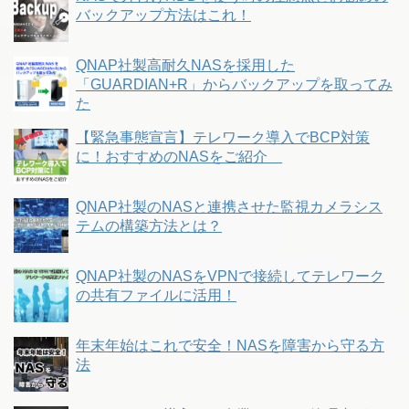
バックアップ方法はこれ！
QNAP社製高耐久NASを採用した
「GUARDIAN+R」からバックアップを取ってみ
た
【緊急事態宣言】テレワーク導入でBCP対策
に！おすすめのNASをご紹介
QNAP社製のNASと連携させた監視カメラシス
テムの構築方法とは？
QNAP社製のNASをVPNで接続してテレワーク
の共有ファイルに活用！
年末年始はこれで安全！NASを障害から守る方
法