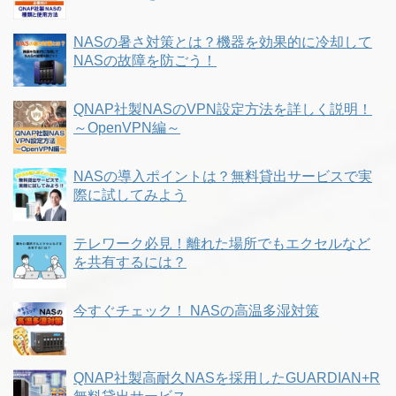
NASの暑さ対策とは？機器を効果的に冷却して
NASの故障を防ごう！
QNAP社製NASのVPN設定方法を詳しく説明！
～OpenVPN編～
NASの導入ポイントは？無料貸出サービスで実
際に試してみよう
テレワーク必見！離れた場所でもエクセルなど
を共有するには？
今すぐチェック！ NASの高温多湿対策
QNAP社製高耐久NASを採用したGUARDIAN+R