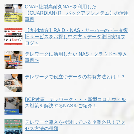
QNAP社製高耐久NASを利用した
【GUARDIAN+R バックアプシステム】の活用
事例
【九州地方】RAID・NAS・サーバーのデータ復
旧サービスをお探し中の方＜データ復旧実績ブ
ログ＞
テレワークに活用したい NAS・クラウド〜導入
事例〜
テレワークで役立つデータの共有方法とは！？
BCP対策、テレワーク・・・新型コロナウィル
ス対策を解決するNASをご紹介！
テレワーク導入を検討している企業必見！アク
セス方法の種類