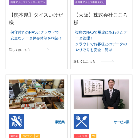
高速アクセスエントリーモデル
超高速アクセス中容量向け
【熊本県】ダイスいけだ
【大阪】株式会社こころ
様
様
保守付きのNASとクラウドで
複数のNASで用途にあわせたデ
安全なデータ保存体制を構築！
ータ管理！
クラウドでお客様とのデータの
やり取りも安全、簡単！
詳しくはこちら
詳しくはこちら
製造業
サービス業
製造業
ENTRY1
W
サービス業
W