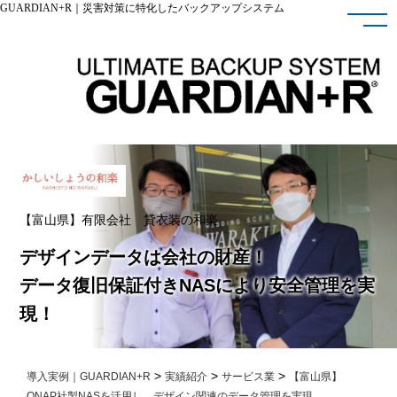
GUARDIAN+R｜災害対策に特化したバックアップシステム
【富山県】有限会社 貸衣装の和楽
デザインデータは会社の財産！
データ復旧保証付きNASにより安全管理を実
現！
>
>
>
導入実例｜GUARDIAN+R
実績紹介
サービス業
【富山県】
QNAP社製NASを活用し、デザイン関連のデータ管理を実現