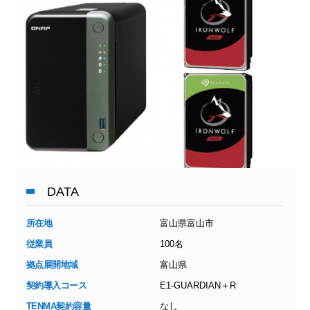
DATA
所在地
富山県富山市
従業員
100名
拠点展開地域
富山県
契約導入コース
E1-GUARDIAN＋R
TENMA契約容量
なし