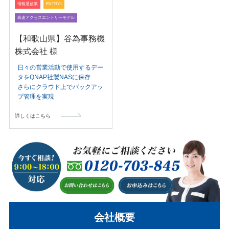
情報通信業
ENTRY1
高速アクセスエントリーモデル
【和歌山県】谷為事務機
株式会社 様
日々の営業活動で使用するデー
タをQNAP社製NASに保存
さらにクラウド上でバックアッ
プ管理を実現
詳しくはこちら
会社概要