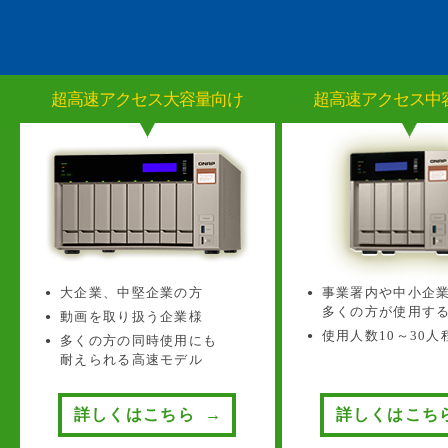
超高速アクセス大容量向け
超高速アクセス中
大企業、中堅企業の方
事業署内や中小企
多くの方が使用す
動画を取り扱う企業様
使用人数10～30人
多くの方の同時使用にも
耐えられる高速モデル
詳しくはこちら
詳しくはこち