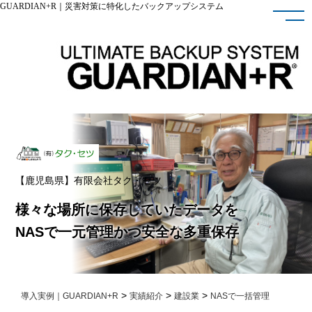
GUARDIAN+R｜災害対策に特化したバックアップシステム
【鹿児島県】有限会社タク・セツ
様々な場所に保存していたデータを
NASで一元管理かつ安全な多重保存
>
>
>
導入実例｜GUARDIAN+R
実績紹介
建設業
NASで一括管理