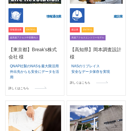
情報通信業
建設業
情報通信業
ENTRY1
建設業
ENTRY1
超高速アクセス中容量向け
高速アクセスエントリーモデル
【東京都】Break's株式
【高知県】岡本調査設計
会社 様
様
QNAP社製のNASを最大限活用
NASのリプレイス
外出先からも安全にデータを活
安全なデータ保存を実現
用
詳しくはこちら
詳しくはこちら