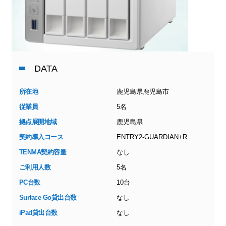
DATA
所在地
鹿児島県鹿児島市
従業員
5名
拠点展開地域
鹿児島県
契約導入コース
ENTRY2-GUARDIAN+R
TENMA契約容量
なし
ご利用人数
5名
PC台数
10台
Surface Go貸出台数
なし
iPad貸出台数
なし