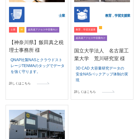
士業
教育，学習支援業
士業
W
超高速アクセス中容量向け
教育，学習支援業
超高速アクセス中容量向け
【神奈川県】飯田真之税
理士事務所 様
国立大学法人 名古屋工
業大学 荒川研究室 様
QNAP社製NASとクラウドスト
レージTENMAのタッグでデータ
3D CAD 大容量研究データの
を強く守ります。
安全NASバックアップ体制の実
現
詳しくはこちら
詳しくはこちら