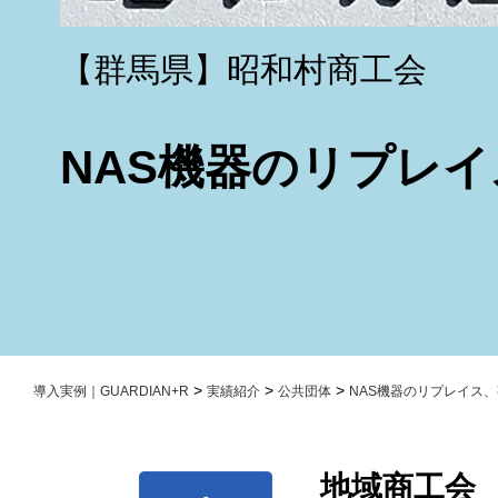
【群馬県】昭和村商工会
NAS機器のリプレ
>
>
>
導入実例｜GUARDIAN+R
実績紹介
公共団体
NAS機器のリプレイス
地域商工会