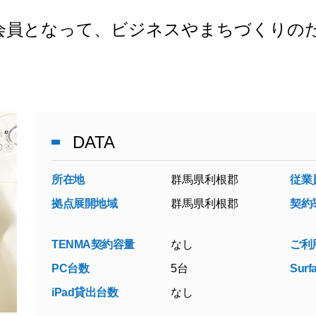
会員となって、ビジネスやまちづくりの
DATA
所在地
群馬県利根郡
従業
拠点展開地域
群馬県利根郡
契約
TENMA契約容量
なし
ご利
PC台数
5台
Sur
iPad貸出台数
なし