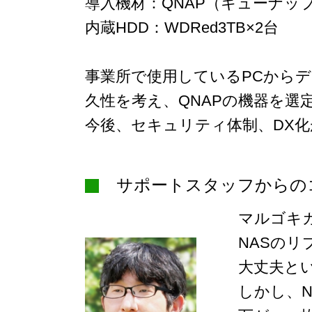
導入機材：QNAP（キューナップ）
内蔵HDD：WDRed3TB×2台
事業所で使用しているPCからデ
久性を考え、QNAPの機器を
今後、セキュリティ体制、DX
サポートスタッフからの
マルゴキ
NASの
大丈夫と
しかし、