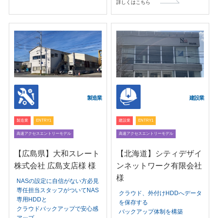
詳しくはこちら
製造業
建設業
製造業
ENTRY1
建設業
ENTRY1
高速アクセスエントリーモデル
高速アクセスエントリーモデル
【広島県】大和スレート
【北海道】シティデザイ
株式会社 広島支店様 様
ンネットワーク有限会社
様
NASの設定に自信がない方必見
専任担当スタッフがついてNAS
クラウド、外付けHDDへデータ
専用HDDと
を保存する
クラウドバックアップで安心感
バックアップ体制を構築
アップ