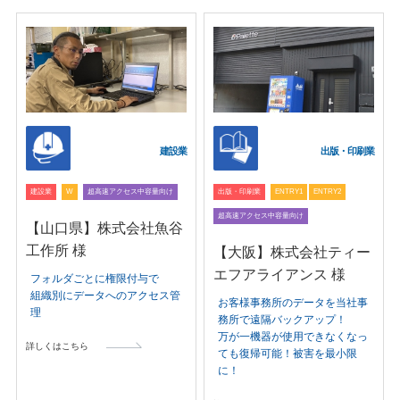
建設業
出版・印刷業
建設業
W
超高速アクセス中容量向け
出版・印刷業
ENTRY1
ENTRY2
超高速アクセス中容量向け
【山口県】株式会社魚谷
工作所 様
【大阪】株式会社ティー
エフアライアンス 様
フォルダごとに権限付与で
組織別にデータへのアクセス管
お客様事務所のデータを当社事
理
務所で遠隔バックアップ！
万が一機器が使用できなくなっ
詳しくはこちら
ても復帰可能！被害を最小限
に！