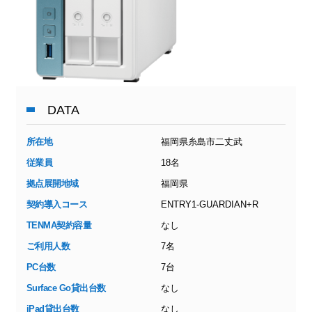
DATA
所在地
福岡県糸島市二丈武
従業員
18名
拠点展開地域
福岡県
契約導入コース
ENTRY1-GUARDIAN+R
TENMA契約容量
なし
ご利用人数
7名
PC台数
7台
Surface Go貸出台数
なし
iPad貸出台数
なし