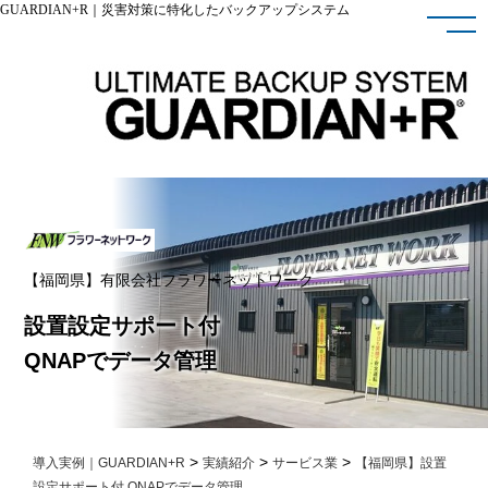
GUARDIAN+R｜災害対策に特化したバックアップシステム
【福岡県】有限会社フラワーネットワーク
設置設定サポート付
QNAPでデータ管理
>
>
>
導入実例｜GUARDIAN+R
実績紹介
サービス業
【福岡県】設置
設定サポート付 QNAPでデータ管理