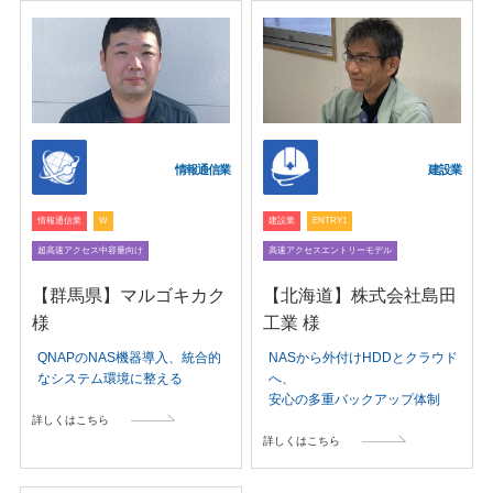
情報通信業
建設業
情報通信業
W
建設業
ENTRY1
超高速アクセス中容量向け
高速アクセスエントリーモデル
【群馬県】マルゴキカク
【北海道】株式会社島田
様
工業 様
QNAPのNAS機器導入、統合的
NASから外付けHDDとクラウド
なシステム環境に整える
へ、
安心の多重バックアップ体制
詳しくはこちら
詳しくはこちら