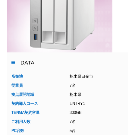
DATA
所在地
栃木県日光市
従業員
7名
拠点展開地域
栃木県
契約導入コース
ENTRY1
TENMA契約容量
300GB
ご利用人数
7名
PC台数
5台