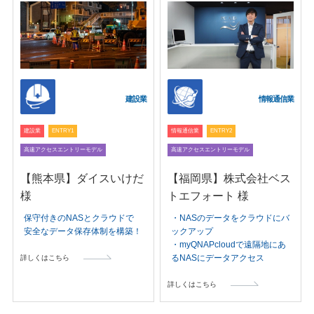
建設業
情報通信業
建設業
ENTRY1
情報通信業
ENTRY2
高速アクセスエントリーモデル
高速アクセスエントリーモデル
【熊本県】ダイスいけだ
【福岡県】株式会社ベス
様
トエフォート 様
保守付きのNASとクラウドで
・NASのデータをクラウドにバ
安全なデータ保存体制を構築！
ックアップ
・myQNAPcloudで遠隔地にあ
るNASにデータアクセス
詳しくはこちら
詳しくはこちら