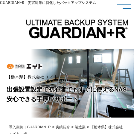
GUARDIAN+R｜災害対策に特化したバックアップシステム
【栃木県】株式会社 エイト
出張設置設定で初心者でもすぐに使えるNAS
安心できる手厚いサポート
>
>
>
導入実例｜GUARDIAN+R
実績紹介
製造業
【栃木県】株式会社
エイト 様