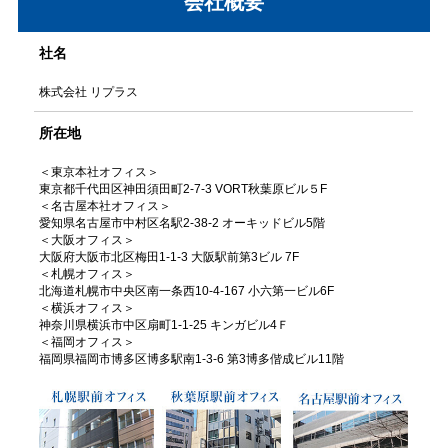
会社概要
社名
株式会社 リプラス
所在地
＜東京本社オフィス＞
東京都千代田区神田須田町2-7-3 VORT秋葉原ビル５F
＜名古屋本社オフィス＞
愛知県名古屋市中村区名駅2-38-2 オーキッドビル5階
＜大阪オフィス＞
大阪府大阪市北区梅田1-1-3 大阪駅前第3ビル 7F
＜札幌オフィス＞
北海道札幌市中央区南一条西10-4-167 小六第一ビル6F
＜横浜オフィス＞
神奈川県横浜市中区扇町1-1-25 キンガビル4Ｆ
＜福岡オフィス＞
福岡県福岡市博多区博多駅南1-3-6 第3博多偕成ビル11階