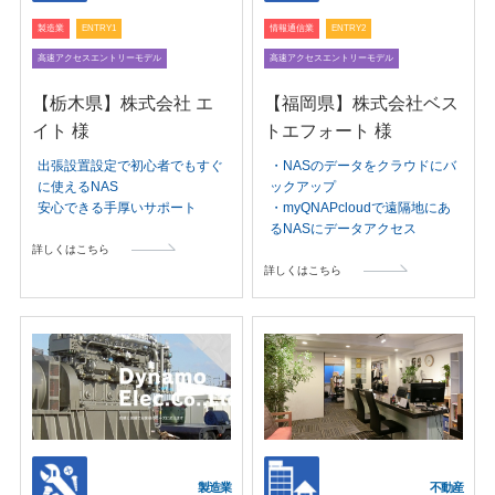
製造業
ENTRY1
情報通信業
ENTRY2
高速アクセスエントリーモデル
高速アクセスエントリーモデル
【栃木県】株式会社 エ
【福岡県】株式会社ベス
イト 様
トエフォート 様
出張設置設定で初心者でもすぐ
・NASのデータをクラウドにバ
に使えるNAS
ックアップ
安心できる手厚いサポート
・myQNAPcloudで遠隔地にあ
るNASにデータアクセス
詳しくはこちら
詳しくはこちら
製造業
不動産