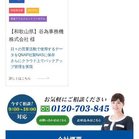
情報通信業
ENTRY1
高速アクセスエントリーモデル
【和歌山県】谷為事務機
株式会社 様
日々の営業活動で使用するデー
タをQNAP社製NASに保存
さらにクラウド上でバックアッ
プ管理を実現
詳しくはこちら