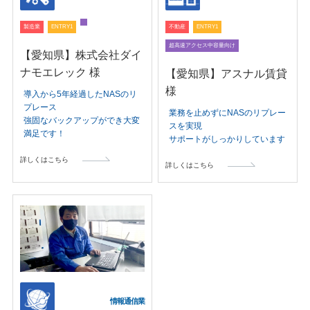
製造業
ENTRY1
不動産
ENTRY1
超高速アクセス中容量向け
【愛知県】株式会社ダイ
ナモエレック 様
【愛知県】アスナル賃貸
様
導入から5年経過したNASのリ
プレース
業務を止めずにNASのリプレー
強固なバックアップができ大変
スを実現
満足です！
サポートがしっかりしています
詳しくはこちら
詳しくはこちら
情報通信業