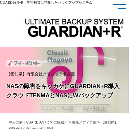
GUARDIAN+R｜災害対策に特化したバックアップシステム
【愛知県】有限会社クラシック名古屋
NASの障害をキッカケにGUARDIAN+R導入
クラウドTENMAとNASにWバックアップ
>
>
>
導入実例｜GUARDIAN+R
実績紹介
映像メディア業
【愛知県】
有限会社クラシック名古屋様