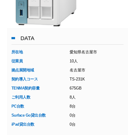
DATA
所在地
愛知県名古屋市
従業員
10人
拠点展開地域
名古屋市
契約導入コース
TS-231K
TENMA契約容量
675GB
ご利用人数
8人
PC台数
8台
Surface Go貸出台数
0台
iPad貸出台数
0台