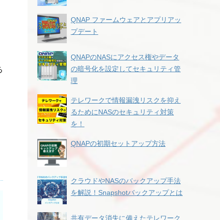
QNAP ファームウェアとアプリアッ
プデート
QNAPのNASにアクセス権やデータ
の暗号化を設定してセキュリティ管
る
理
テレワークで情報漏洩リスクを抑え
るためにNASのセキュリティ対策
を！
QNAPの初期セットアップ方法
クラウドやNASのバックアップ手法
を解説！Snapshotバックアップとは
共有データ消失に備えたテレワーク