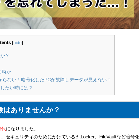
tents
[
hide
]
んか？
な時か
がわからない！暗号化したPCが故障しデータが見えない！
したい時には？
験はありませんか？
時代
になりました。
セキュリティのためにかけているBitLocker、FileVaultなど暗号