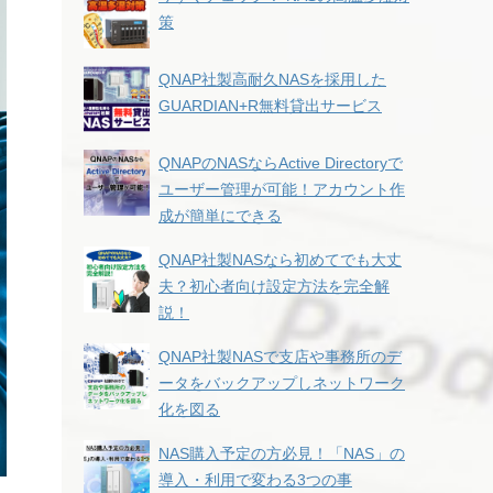
策
QNAP社製高耐久NASを採用した
GUARDIAN+R無料貸出サービス
QNAPのNASならActive Directoryで
ユーザー管理が可能！アカウント作
成が簡単にできる
QNAP社製NASなら初めてでも大丈
夫？初心者向け設定方法を完全解
説！
QNAP社製NASで支店や事務所のデ
ータをバックアップしネットワーク
化を図る
NAS購入予定の方必見！「NAS」の
導入・利用で変わる3つの事