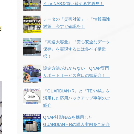
う or NASを買い替える方必見！
データの「災害対策」・「情報漏洩
対策」今すぐ確認を！
ま
『高速大容量』『安心安全なデータ
保存』を実現するには多ベイ構造一
択！
設定方法がわからない！QNAP専門
サポートサービス窓口の御紹介！！
『GUARDIAN+R』と『TENMA』を
活用した応用バックアップ事例のご
紹介
QNAP社製NASを採用した
GUARDIAN＋Rの導入実例をご紹介