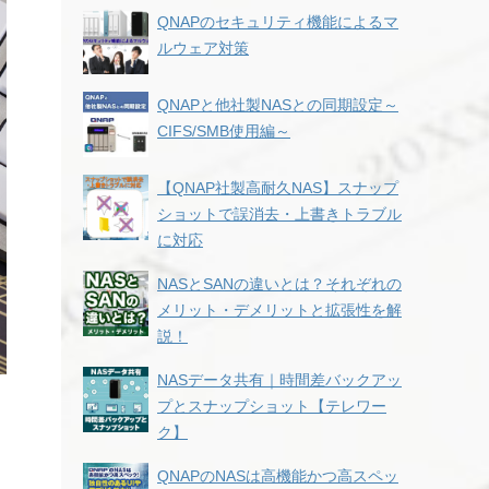
QNAPのセキュリティ機能によるマ
ルウェア対策
QNAPと他社製NASとの同期設定～
CIFS/SMB使用編～
【QNAP社製高耐久NAS】スナップ
ショットで誤消去・上書きトラブル
に対応
NASとSANの違いとは？それぞれの
メリット・デメリットと拡張性を解
説！
NASデータ共有｜時間差バックアッ
プとスナップショット【テレワー
ク】
QNAPのNASは高機能かつ高スペッ