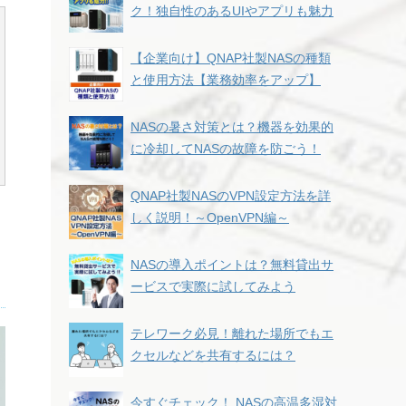
ク！独自性のあるUIやアプリも魅力
【企業向け】QNAP社製NASの種類
と使用方法【業務効率をアップ】
NASの暑さ対策とは？機器を効果的
に冷却してNASの故障を防ごう！
QNAP社製NASのVPN設定方法を詳
しく説明！～OpenVPN編～
NASの導入ポイントは？無料貸出サ
ービスで実際に試してみよう
テレワーク必見！離れた場所でもエ
クセルなどを共有するには？
今すぐチェック！ NASの高温多湿対