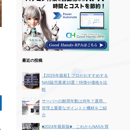
最近の投稿
【2025年最新】プロがおすすめする
NAS販売業者10選！特徴や価格を比
較
サーバーの耐用年数は何年？運用、
管理上重要なポイントと機材をご紹
介
■2024年最新版■ これからNASを買
化