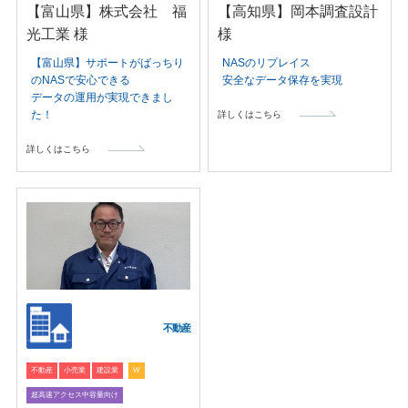
【富山県】株式会社 福
【高知県】岡本調査設計
光工業 様
様
【富山県】サポートがばっちり
NASのリプレイス
のNASで安心できる
安全なデータ保存を実現
データの運用が実現できまし
た！
詳しくはこちら
詳しくはこちら
不動産
不動産
小売業
建設業
W
超高速アクセス中容量向け