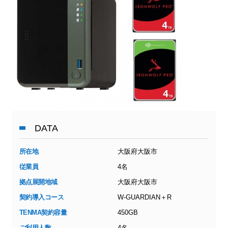
DATA
所在地
大阪府大阪市
従業員
4名
拠点展開地域
大阪府大阪市
契約導入コース
W-GUARDIAN＋R
TENMA契約容量
450GB
ご利用人数
4名