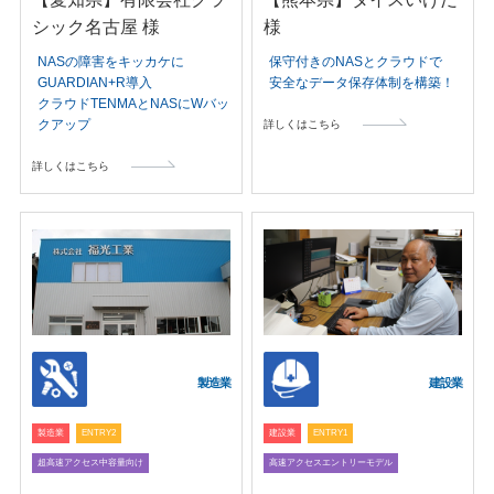
シック名古屋 様
様
NASの障害をキッカケに
保守付きのNASとクラウドで
GUARDIAN+R導入
安全なデータ保存体制を構築！
クラウドTENMAとNASにWバッ
クアップ
詳しくはこちら
詳しくはこちら
製造業
建設業
製造業
ENTRY2
建設業
ENTRY1
超高速アクセス中容量向け
高速アクセスエントリーモデル