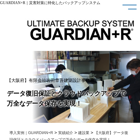
GUARDIAN+R｜災害対策に特化したバックアップシステム
【大阪府】有限会社岩田章吾建築設計事務所
データ復旧保証とクラウドバックアップで
万全なデータ保存を実現！
>
>
>
導入実例｜GUARDIAN+R
実績紹介
建設業
【大阪府】データ復
旧保証とクラウドバックアップで万全なデータ保存を実現！