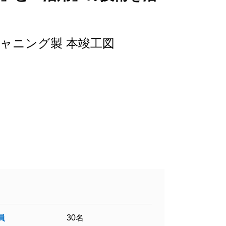
・スキャニング製 本竣工図
員
30名