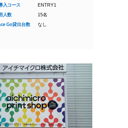
導入コース
ENTRY1
用人数
15名
face Go貸出台数
なし