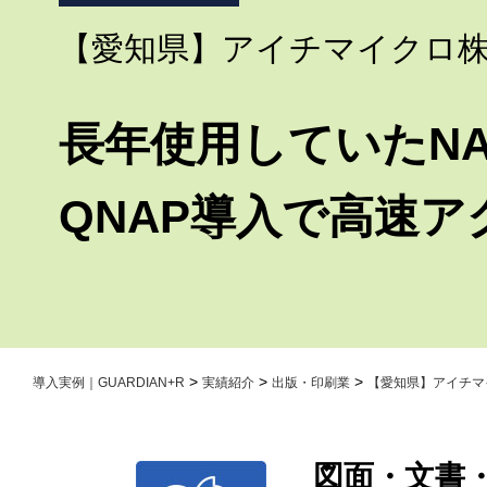
【愛知県】アイチマイクロ
長年使用していたN
QNAP導入で高速
>
>
>
導入実例｜GUARDIAN+R
実績紹介
出版・印刷業
【愛知県】アイチマ
図面・文書