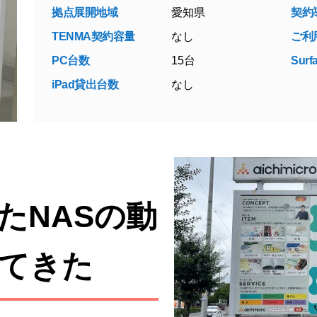
拠点展開地域
愛知県
契約
TENMA契約容量
なし
ご利
PC台数
15台
Sur
iPad貸出台数
なし
たNASの動
てきた