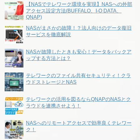
【NASでテレワーク環境を実現】NASへの外部
アクセス設定方法(BUFFALO、I-O DATA、
QNAP)
NASがまさかの故障！？法人向けのデータ復旧
サービスを徹底解説
NASが故障したときも安心！データをバックア
ップする方法とは？
テレワークのファイル共有セキュリティ！クラ
ウドストレージとNAS
テレワークの活用を図るならQNAPのNASとク
ラウドを連携させよう！
NASへのリモートアクセスで効率良くテレワー
ク！