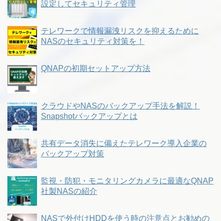
設定してセキュリティ管理
テレワークで情報漏洩リスクを抑えるために
NASのセキュリティ対策を！
QNAPの初期セットアップ方法
クラウドやNASのバックアップ手法を解説！
Snapshotバックアップとは
共有データ消失に備えたテレワーク導入企業の
バックアップ対策
監視・防犯・モニタリングカメラに最適なQNAP
社製NASの紹介
NASで外付けHDDを使う時の注意点とお勧めの