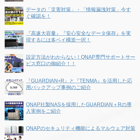
データの「災害対策」・「情報漏洩対策」今す
ぐ確認を！
『高速大容量』『安心安全なデータ保存』を実
現するには多ベイ構造一択！
設定方法がわからない！QNAP専門サポートサー
ビス窓口の御紹介！！
『GUARDIAN+R』と『TENMA』を活用した応
用バックアップ事例のご紹介
QNAP社製NASを採用したGUARDIAN＋Rの導
入実例をご紹介
QNAPのセキュリティ機能によるマルウェア対策