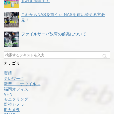
すめする理由！
これからNASを買う or NASを買い替える方必
見！
ファイルサーバ故障の前兆について
カテゴリー
実績
テレワーク
新型コロナウイルス
福岡オフィス
VPN
モニタリング
監視カメラ
IPカメラ