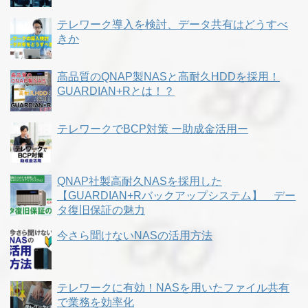
テレワーク導入を検討、データ共有はどうすべ
きか
高品質のQNAP製NASと高耐久HDDを採用！
GUARDIAN+Rとは！？
テレワークでBCP対策 ー助成金活用ー
QNAP社製高耐久NASを採用した
【GUARDIAN+Rバックアップシステム】 デー
タ復旧保証の魅力
今さら聞けないNASの活用方法
テレワークに有効！NASを用いたファイル共有
で業務を効率化