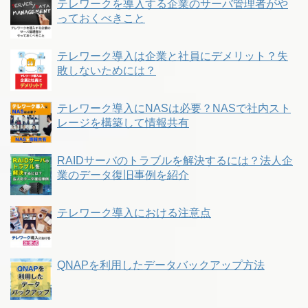
テレワークを導入する企業のサーバ管理者がや
っておくべきこと
テレワーク導入は企業と社員にデメリット？失
敗しないためには？
テレワーク導入にNASは必要？NASで社内スト
レージを構築して情報共有
RAIDサーバのトラブルを解決するには？法人企
業のデータ復旧事例を紹介
テレワーク導入における注意点
QNAPを利用したデータバックアップ方法