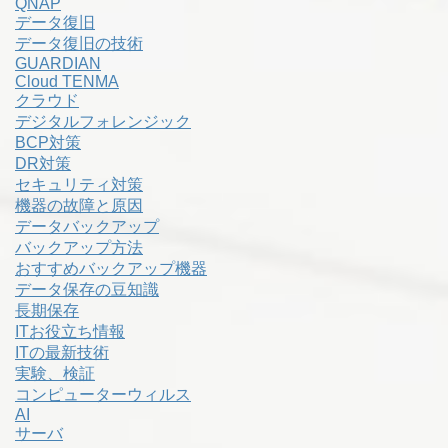
QNAP
データ復旧
データ復旧の技術
GUARDIAN
Cloud TENMA
クラウド
デジタルフォレンジック
BCP対策
DR対策
セキュリティ対策
機器の故障と原因
データバックアップ
バックアップ方法
おすすめバックアップ機器
データ保存の豆知識
長期保存
ITお役立ち情報
ITの最新技術
実験、検証
コンピューターウィルス
AI
サーバ