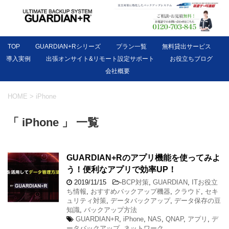
TOP
GUARDIAN+Rシリーズ
プラン一覧
無料貸出サービス
導入実例
出張オンサイト&リモート設定サポート
お役立ちブログ
会社概要
HOME
>
iPhone
「 iPhone 」 一覧
GUARDIAN+Rのアプリ機能を使ってみよ
う！便利なアプリで効率UP！
2019/11/15
-
BCP対策
,
GUARDIAN
,
ITお役立
ち情報
,
おすすめバックアップ機器
,
クラウド
,
セキ
ュリティ対策
,
データバックアップ
,
データ保存の豆
知識
,
バックアップ方法
GUARDIAN+R
,
iPhone
,
NAS
,
QNAP
,
アプリ
,
デ
ータバックアップ
,
ネットワーク