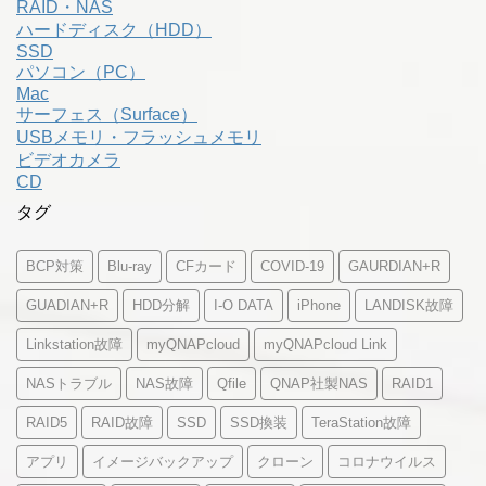
RAID・NAS
ハードディスク（HDD）
SSD
パソコン（PC）
Mac
サーフェス（Surface）
USBメモリ・フラッシュメモリ
ビデオカメラ
CD
タグ
BCP対策
Blu-ray
CFカード
COVID-19
GAURDIAN+R
GUADIAN+R
HDD分解
I-O DATA
iPhone
LANDISK故障
Linkstation故障
myQNAPcloud
myQNAPcloud Link
NASトラブル
NAS故障
Qfile
QNAP社製NAS
RAID1
RAID5
RAID故障
SSD
SSD換装
TeraStation故障
アプリ
イメージバックアップ
クローン
コロナウイルス