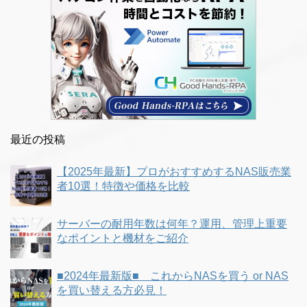
最近の投稿
【2025年最新】プロがおすすめするNAS販売業
者10選！特徴や価格を比較
サーバーの耐用年数は何年？運用、管理上重要
なポイントと機材をご紹介
■2024年最新版■ これからNASを買う or NAS
を買い替える方必見！