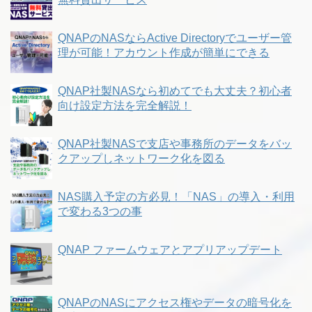
QNAPのNASならActive Directoryでユーザー管
理が可能！アカウント作成が簡単にできる
QNAP社製NASなら初めてでも大丈夫？初心者
向け設定方法を完全解説！
QNAP社製NASで支店や事務所のデータをバッ
クアップしネットワーク化を図る
NAS購入予定の方必見！「NAS」の導入・利用
で変わる3つの事
QNAP ファームウェアとアプリアップデート
QNAPのNASにアクセス権やデータの暗号化を