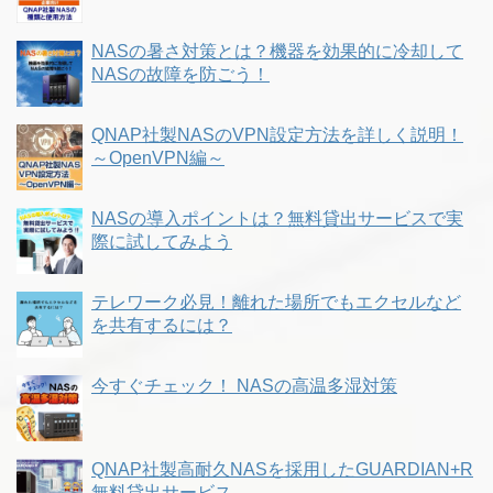
NASの暑さ対策とは？機器を効果的に冷却して
NASの故障を防ごう！
QNAP社製NASのVPN設定方法を詳しく説明！
～OpenVPN編～
NASの導入ポイントは？無料貸出サービスで実
際に試してみよう
テレワーク必見！離れた場所でもエクセルなど
を共有するには？
今すぐチェック！ NASの高温多湿対策
QNAP社製高耐久NASを採用したGUARDIAN+R
無料貸出サービス