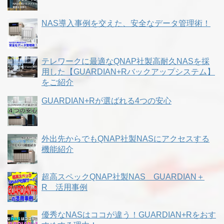
NAS導入事例を交えた、安全なデータ管理術！
テレワークに最適なQNAP社製高耐久NASを採
用した【GUARDIAN+Rバックアップシステム】
をご紹介
GUARDIAN+Rが選ばれる4つの安心
外出先からでもQNAP社製NASにアクセスする
機能紹介
超高スペックQNAP社製NAS GUARDIAN＋
R 活用事例
優秀なNASはココが違う！GUARDIAN+Rをおす