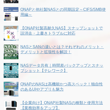
QNAPと他社製NASとの同期設定～CIFS/SMB使
用編～
【QNAP社製高耐久NAS】スナップショットで
誤消去・上書きトラブルに対応
NASとSANの違いとは？それぞれのメリット・
デメリットと拡張性を解説！
NASデータ共有｜時間差バックアップとスナッ
プショット【テレワーク】
QNAPのNASは高機能かつ高スペック！独自性
のあるUIやアプリも魅力
【企業向け】QNAP社製NASの種類と使用方法
【業務効率をアップ】