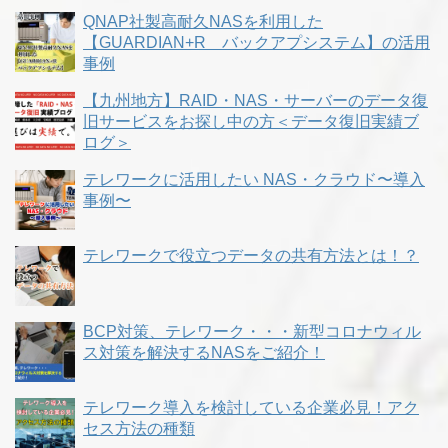
QNAP社製高耐久NASを利用した
【GUARDIAN+R バックアプシステム】の活用
事例
【九州地方】RAID・NAS・サーバーのデータ復
旧サービスをお探し中の方＜データ復旧実績ブ
ログ＞
テレワークに活用したい NAS・クラウド〜導入
事例〜
テレワークで役立つデータの共有方法とは！？
BCP対策、テレワーク・・・新型コロナウィル
ス対策を解決するNASをご紹介！
テレワーク導入を検討している企業必見！アク
セス方法の種類