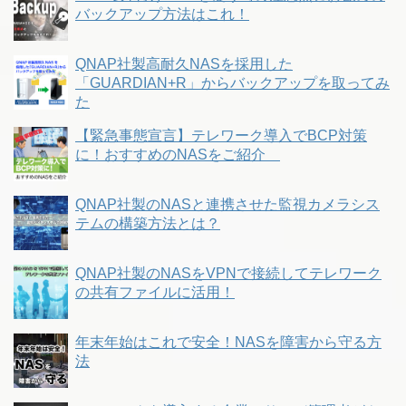
バックアップ方法はこれ！
QNAP社製高耐久NASを採用した
「GUARDIAN+R」からバックアップを取ってみ
た
【緊急事態宣言】テレワーク導入でBCP対策
に！おすすめのNASをご紹介
QNAP社製のNASと連携させた監視カメラシス
テムの構築方法とは？
QNAP社製のNASをVPNで接続してテレワーク
の共有ファイルに活用！
年末年始はこれで安全！NASを障害から守る方
法