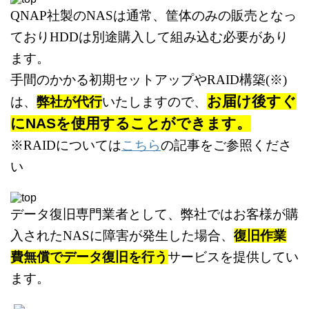
QNAP社製のNASは通常、筐体のみの販売となっ
ており
HDDは別途購入して組み込む必要があり
ます。
手間のかかる初期セットアップやRAID構築(※)
お届け後すぐ
は、
弊社が代行
いたしますので、
にNASを使用することができます。
※RAIDについては
こちら
の記事をご参照くださ
い
データ復旧専門業者として、
弊社ではお客様が購
入されたNASに障害が発生した場合、
復旧作業
費無償でデータ復旧を行う
サービスを提供してい
ます。