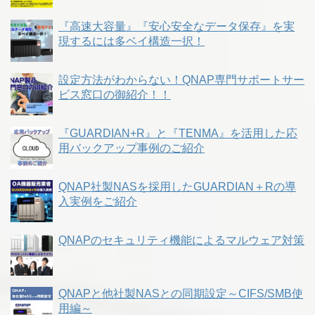
『高速大容量』『安心安全なデータ保存』を実
現するには多ベイ構造一択！
設定方法がわからない！QNAP専門サポートサー
ビス窓口の御紹介！！
『GUARDIAN+R』と『TENMA』を活用した応
用バックアップ事例のご紹介
QNAP社製NASを採用したGUARDIAN＋Rの導
入実例をご紹介
QNAPのセキュリティ機能によるマルウェア対策
QNAPと他社製NASとの同期設定～CIFS/SMB使
用編～