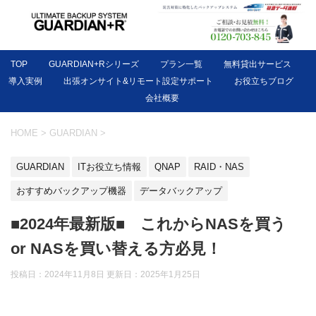
TOP
GUARDIAN+Rシリーズ
プラン一覧
無料貸出サービス
導入実例
出張オンサイト&リモート設定サポート
お役立ちブログ
会社概要
HOME
>
GUARDIAN
>
GUARDIAN
ITお役立ち情報
QNAP
RAID・NAS
おすすめバックアップ機器
データバックアップ
■2024年最新版■ これからNASを買う
or NASを買い替える方必見！
投稿日：2024年11月8日 更新日：
2025年1月25日