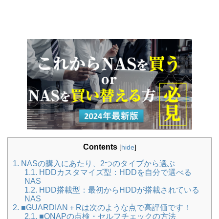
Contents
[
hide
]
1.
NASの購入にあたり、2つのタイプから選ぶ
1.1.
HDDカスタマイズ型：HDDを自分で選べる
NAS
1.2.
HDD搭載型：最初からHDDが搭載されている
NAS
2.
■GUARDIAN＋Rは次のような点で高評価です！
2.1.
■QNAPの点検・セルフチェックの方法