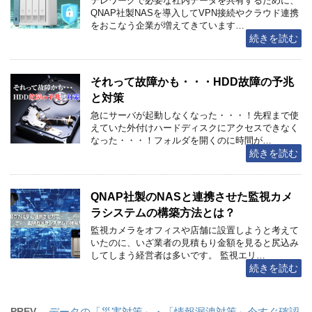
テレワークで必要な社内データを共有するために、
QNAP社製NASを導入してVPN接続やクラウド連携
をおこなう企業が増えてきています…
続きを読む
それって故障かも・・・HDD故障の予兆
と対策
急にサーバが起動しなくなった・・・！先程まで使
えていた外付けハードディスクにアクセスできなく
なった・・・！フォルダを開くのに時間が…
続きを読む
QNAP社製のNASと連携させた監視カメ
ラシステムの構築方法とは？
監視カメラをオフィスや店舗に設置しようと考えて
いたのに、いざ業者の見積もり金額を見ると尻込み
してしまう経営者は多いです。 監視エリ…
続きを読む
PREV
データの「災害対策」・「情報漏洩対策」今すぐ確認