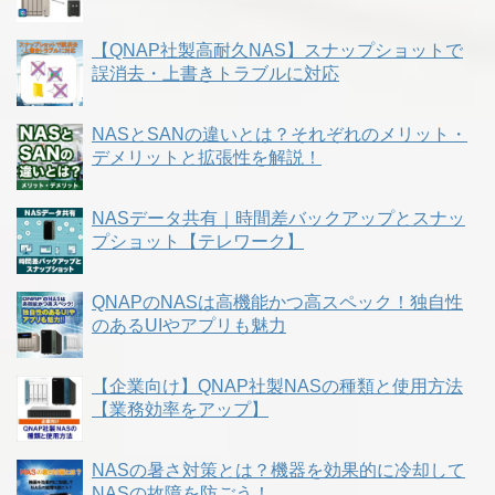
【QNAP社製高耐久NAS】スナップショットで
誤消去・上書きトラブルに対応
NASとSANの違いとは？それぞれのメリット・
デメリットと拡張性を解説！
NASデータ共有｜時間差バックアップとスナッ
プショット【テレワーク】
QNAPのNASは高機能かつ高スペック！独自性
のあるUIやアプリも魅力
【企業向け】QNAP社製NASの種類と使用方法
【業務効率をアップ】
NASの暑さ対策とは？機器を効果的に冷却して
NASの故障を防ごう！