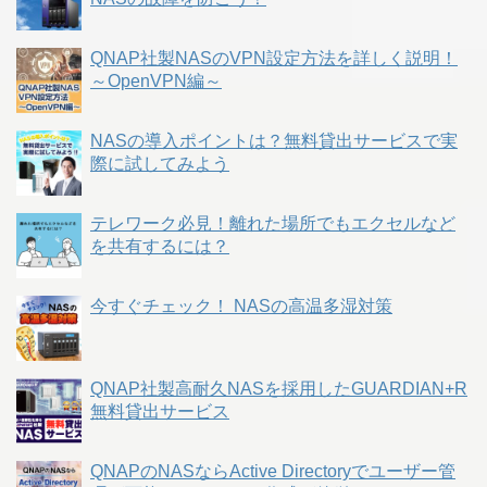
QNAP社製NASのVPN設定方法を詳しく説明！
～OpenVPN編～
NASの導入ポイントは？無料貸出サービスで実
際に試してみよう
テレワーク必見！離れた場所でもエクセルなど
を共有するには？
今すぐチェック！ NASの高温多湿対策
QNAP社製高耐久NASを採用したGUARDIAN+R
無料貸出サービス
QNAPのNASならActive Directoryでユーザー管