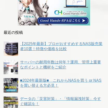
最近の投稿
【2025年最新】プロがおすすめするNAS販売業
者10選！特徴や価格を比較
サーバーの耐用年数は何年？運用、管理上重要
なポイントと機材をご紹介
■2024年最新版■ これからNASを買う or NAS
を買い替える方必見！
データの「災害対策」・「情報漏洩対策」今す
ぐ確認を！